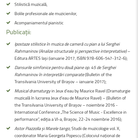
Stilistică muzicală,
Bolile profesionale ale muzicienilor,
Acompaniamentul pianistic
Publicații:
Ipostaze stilistice în muzica de cameră cu pian a lui Serghei
Rahmaninov (Analize structurale şi perspective interpretative)
–
Editura ARTES Iaşi (ianuarie 2017, ISBN 978-606-547-312-6);
Dansurile simfonice pentru două piane op. 45 de Serghei
Rahmaninov în interpretări comparate
(Bulletin of the
Transilvania University of Braşov – ianuarie 2017);
Musical dramaturgy
in Jeux d’eau by Maurice Ravel (Dramaturgie
muzicală în lucrarea Jeux d’eau de Maurice Ravel) – (Bulletin of
the Transilvania University of Braşov – noiembrie 2016 -
International Conference „The Science of Music - Excellence in
performance”, ediţia a VI-a, Braşov, 22-24 noiembrie 2016);
Astor Piazzolla şi Marele tango
, Studii de muzicologie vol. X,
coordonator Maria Georgeta Popescu (Colocviul naţional de