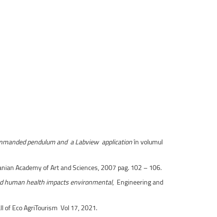
 commanded pendulum and a Labview application
în volumul
anian Academy of Art and Sciences, 2007 pag. 102 – 106.
nd human health impacts environmental
, Engineering and
l of Eco AgriTourism Vol 17, 2021.