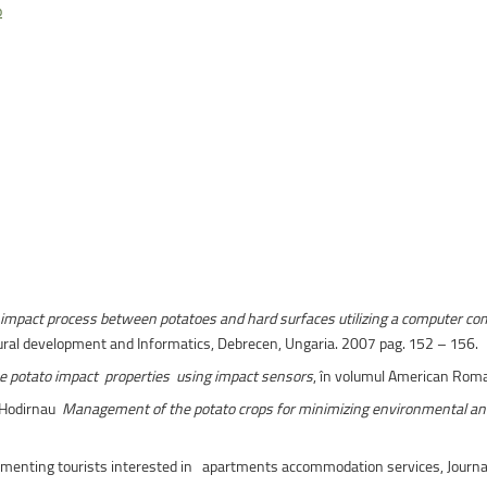
uri montane
Facultatea de Construcții
o
Radio Campus Transilvania
he impact process between potatoes and hard surfaces utilizing a computer
 Rural development and Informatics, Debrecen, Ungaria. 2007 pag. 152 – 156.
 potato impact properties using impact sensors
, în volumul American Rom
M Hodirnau
M
anagement of the potato crops for minimizing environmental a
gmenting tourists interested in apartments accommodation services, Journal