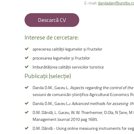
Facultatea de Educație fizică și sport
E-mail:
daniladan@unitbv.r
Descarcă CV
Interese
de
cercetare:
aprecierea calității legumelor și fructelor
procesarea legumelor și fructelor
îmbunătățirea calității serviciilor turistice
Publicații
(selecție)
Danila D.M., Gaceu L.
Aspects regarding the control of t
sesiunii de comunicări ştiinţifice Agricultural Economics
Danila D.M., Gaceu L
.:
Advanced methods for assesing the
D.M. Dănilă, L. Gaceu, W. W. Thierheimer, D.Ola, N Ţane, 
Management Journal 2010 pag 1685.
D.M. Dănilă - Using online measuring instruments for se