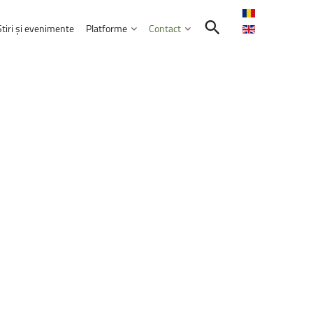
Știri și evenimente
Platforme
Contact
Contactează-ne
Intranet
Comunitatea UNITBV
E-learning
ormatică
l
extraordinar
„Memories
–
Venczel
E-mail Studenți
Friends”
E-mail Angajați
rie 2026, ora 17:00, Aula&nbsp;„Sergiu T.
Servicii IT
ele educației
bilor moderne
Practică și Voluntariat Studenți
ulți
candidați
aleg
UNITBV:
creștere
r
confirmate
la
14
dintre
cele
18
nicare
i administrarea afacerilor
 2026
ism