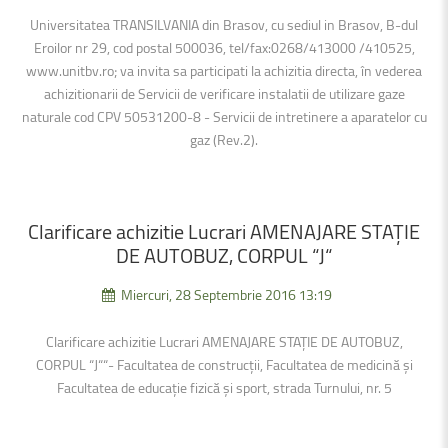
Universitatea TRANSILVANIA din Brasov, cu sediul in Brasov, B-dul
Eroilor nr 29, cod postal 500036, tel/fax:0268/413000 /410525,
www.unitbv.ro; va invita sa participati la achizitia directa, în vederea
achizitionarii de Servicii de verificare instalatii de utilizare gaze
naturale cod CPV 50531200-8 - Servicii de intretinere a aparatelor cu
gaz (Rev.2).
Clarificare
achizitie
Lucrari
AMENAJARE
STAȚIE
DE
AUTOBUZ,
CORPUL
“J“
Miercuri, 28 Septembrie 2016 13:19
Clarificare achizitie Lucrari AMENAJARE STAȚIE DE AUTOBUZ,
CORPUL “J““- Facultatea de construcții, Facultatea de medicină și
Facultatea de educație fizică și sport, strada Turnului, nr. 5