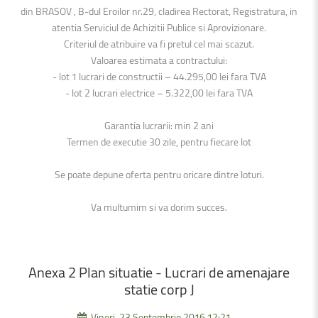
din BRASOV , B-dul Eroilor nr.29, cladirea Rectorat, Registratura, in
atentia Serviciul de Achizitii Publice si Aprovizionare.
Criteriul de atribuire va fi pretul cel mai scazut.
Valoarea estimata a contractului:
- lot 1 lucrari de constructii – 44.295,00 lei fara TVA
- lot 2 lucrari electrice – 5.322,00 lei fara TVA
Garantia lucrarii: min 2 ani
Termen de executie 30 zile, pentru fiecare lot
Se poate depune oferta pentru oricare dintre loturi.
Va multumim si va dorim succes.
Anexa
2
Plan
situatie
-
Lucrari
de
amenajare
statie
corp
J
Vineri, 23 Septembrie 2016 12:21