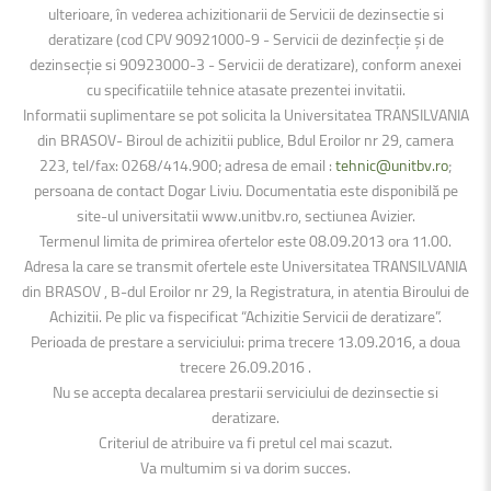
ulterioare, în vederea achizitionarii de Servicii de dezinsectie si
deratizare (cod CPV 90921000-9 - Servicii de dezinfecţie şi de
dezinsecţie si 90923000-3 - Servicii de deratizare), conform anexei
cu specificatiile tehnice atasate prezentei invitatii.
Informatii suplimentare se pot solicita la Universitatea TRANSILVANIA
din BRASOV- Biroul de achizitii publice, Bdul Eroilor nr 29, camera
223, tel/fax: 0268/414.900; adresa de email :
tehnic@unitbv.ro
;
persoana de contact Dogar Liviu. Documentatia este disponibilă pe
site-ul universitatii www.unitbv.ro, sectiunea Avizier.
Termenul limita de primirea ofertelor este 08.09.2013 ora 11.00.
Adresa la care se transmit ofertele este Universitatea TRANSILVANIA
din BRASOV , B-dul Eroilor nr 29, la Registratura, in atentia Biroului de
Achizitii. Pe plic va fispecificat “Achizitie Servicii de deratizare”.
Perioada de prestare a serviciului: prima trecere 13.09.2016, a doua
trecere 26.09.2016 .
Nu se accepta decalarea prestarii serviciului de dezinsectie si
deratizare.
Criteriul de atribuire va fi pretul cel mai scazut.
Va multumim si va dorim succes.