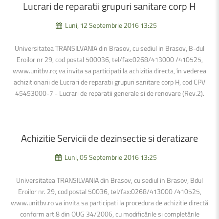
Lucrari
de
reparatii
grupuri
sanitare
corp
H
Luni, 12 Septembrie 2016 13:25
Universitatea TRANSILVANIA din Brasov, cu sediul in Brasov, B-dul
Eroilor nr 29, cod postal 500036, tel/fax:0268/413000 /410525,
www.unitbv.ro; va invita sa participati la achizitia directa, în vederea
achizitionarii de Lucrari de reparatii grupuri sanitare corp H, cod CPV
45453000-7 - Lucrari de reparatii generale si de renovare (Rev.2).
Achizitie
Servicii
de
dezinsectie
si
deratizare
Luni, 05 Septembrie 2016 13:25
Universitatea TRANSILVANIA din Brasov, cu sediul in Brasov, Bdul
Eroilor nr. 29, cod postal 50036, tel/fax:0268/413000 /410525,
www.unitbv.ro va invita sa participati la procedura de achizitie directă
conform art.8 din OUG 34/2006, cu modificările si completările