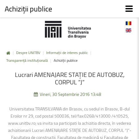
Achiziții publice
|
Despre UNITBV
|
Informații de interes public
|
Transparență instituțională
|
Achiziții publice
Lucrari
AMENAJARE
STAȚIE
DE
AUTOBUZ,
CORPUL
“J“
Vineri, 30 Septembrie 2016 13:48
Universitatea TRANSILVANIA din Brasov, cu sediul in Brasov, B-dul
Eroilor nr 29, cod postal 500036, tel/fax:0268/413000 /410525,
www.unitbv.ro; va invita sa participati la achizitia directa, în vederea
achizitionarii Lucrari AMENAJARE STAȚIE DE AUTOBUZ, CORPUL “J“-
Facultatea de construcții, Facultatea de medicină și Facultatea de