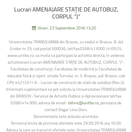
Lucrari
AMENAJARE
STAȚIE
DE
AUTOBUZ,
CORPUL
“J“
Vineri, 23 Septembrie 2016 13:20
Universitatea TRANSILVANIA din Brasov, cu sediul in Brasov, B-dul
Eroilor nr 29, cod postal 500036, tel/fax:0268/413000 /410525,
www.unitbv.ro; va invita sa participati la achizitia directa, în vederea
achizitionarii Lucrari AMENAJARE STAȚIE DE AUTOBUZ, CORPUL “J“-
Facultatea de construcții, Facultatea de medicină și Facultatea de
educație fizică și sport, strada Turnului, nr. 5, Brașov, jud. Brașov, cod
CPV 45213311-6 - Lucrari de constructii de statii de autobuz (Rev.2).
Informatii suplimentare se pot solicita la Universitatea TRANSILVANIA
din BRASOV- Serviciul de Achizitii Publice si Aprovizionare tel/fax:
0268/414.900; adresa de email :
tehnic@unitbv.ro
; persoana de
contact Dogar Liviu Doru.
Documentatia este atasata anuntului.
Termenul limita de primirea ofertelor este 29.09.2016 ora 10.00.
Adresa la care se transmit ofertele este: Universitatea TRANSILVANIA