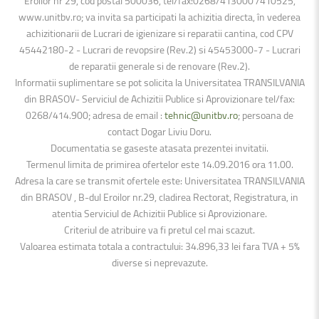
Eroilor nr 29, cod postal 500036, tel/fax:0268/413000 /410525,
www.unitbv.ro; va invita sa participati la achizitia directa, în vederea
achizitionarii de Lucrari de igienizare si reparatii cantina, cod CPV
45442180-2 - Lucrari de revopsire (Rev.2) si 45453000-7 - Lucrari
de reparatii generale si de renovare (Rev.2).
Informatii suplimentare se pot solicita la Universitatea TRANSILVANIA
din BRASOV- Serviciul de Achizitii Publice si Aprovizionare tel/fax:
0268/414.900; adresa de email :
tehnic@unitbv.ro
; persoana de
contact Dogar Liviu Doru.
Documentatia se gaseste atasata prezentei invitatii.
Termenul limita de primirea ofertelor este 14.09.2016 ora 11.00.
Adresa la care se transmit ofertele este: Universitatea TRANSILVANIA
din BRASOV , B-dul Eroilor nr.29, cladirea Rectorat, Registratura, in
atentia Serviciul de Achizitii Publice si Aprovizionare.
Criteriul de atribuire va fi pretul cel mai scazut.
Valoarea estimata totala a contractului: 34.896,33 lei fara TVA + 5%
diverse si neprevazute.