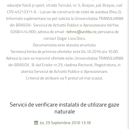
educație fizică și sport, strada Turnului, nr. 5, Brașov, jud. Brașov, cod
CPV 45213311-6 - Lucrari de constructii de statii de autobuz (Rev.2).
Informatii suplimentare se pot solicita la Universitatea TRANSILVANIA
din BRASOV- Serviciul de Achizitii Publice si Aprovizionare tel/fax:
0268/414.900; adresa de email :
tehnic@unitbv.ro
; persoana de
contact Dogar Liviu Doru.
Documentatia este atasata anuntului.
Termenul limita de primirea ofertelor este 04.10.2016 ora 10.00.
Adresa la care se transmit ofertele este: Universitatea TRANSILVANIA
din BRASOV , B-dul Eroilor nr.29, cladirea Rectorat, Registratura, in
atentia Serviciul de Achizitii Publice si Aprovizionare.
Criteriul de atribuire va fi pretul cel mai scazut.
Servicii
de
verificare
instalatii
de
utilizare
gaze
naturale
Joi, 29 Septembrie 2016 13:18