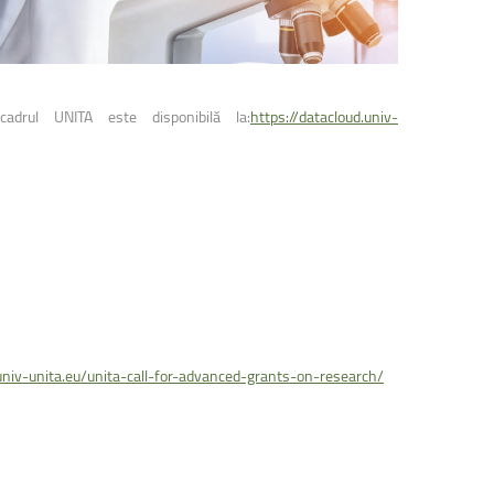
adrul UNITA este disponibilă la:
https://datacloud.univ-
univ-unita.eu/unita-call-for-advanced-grants-on-research/