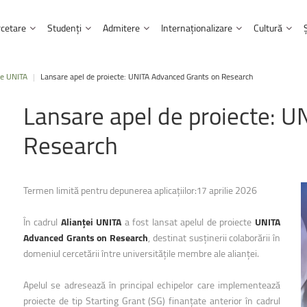
cetare
Studenți
Admitere
Internaționalizare
Cultură
e UNITA
|
Lansare apel de proiecte: UNITA Advanced Grants on Research
Ultimele
noutăți
 Universității
Transfer tehnologic și antreprenoriat
Informații admitere
Parteneriate
Centrul Multicultural
Ghid şi regulamente
Lansare
apel
de
proiecte:
UN
Facultatea de Litere
te
Burse și granturi UNITBV
Înscriere online
Afilieri și cooperări
Centrul Muzical
Cazare şi masă
nța calculatoarelor
Facultatea de Matematică și inf
UNITBV,
Research
acante
Evenimente științifice
Programe de studii
Programe Internaționale
Institutul Confucius
2026
Burse, transport şi alte facilități
inerie a lemnului
Facultatea de Medicină
 public
Proiecte Internaționale
Mediateca Norbert Detaeye
Taxe
22 - 27 
Facultatea de Muzică
Programul Erasmus+
Centrul de scriere academică
Internship și oferte de angajare
Termen limită pentru depunerea aplicațiilor:17 aprilie 2026
Concertu
Péter
&
i management industrial
UNITA - Universitas Montium
Facultatea de Psihologie și științ
Centrul pentru învățarea lim
Proiecte interne pentru studenți
În cadrul
Alianței UNITA
a fost lansat apelul de proiecte
UNITA
1 septemb
forestiere
Facultatea de Sociologie și comu
Alumni
Advanced Grants on Research
, destinat susținerii colaborării în
Chiriacescu” a ...
domeniul cercetării între universitățile membre ale alianței.
Biblioteca și Editura Universității
ialelor
Facultatea de Științe economice ș
Contacte utile
Facultatea de Alimentație și tur
Apelul se adresează în principal echipelor care implementează
Eliberarea actelor de studii
proiecte de tip Starting Grant (SG) finanțate anterior în cadrul