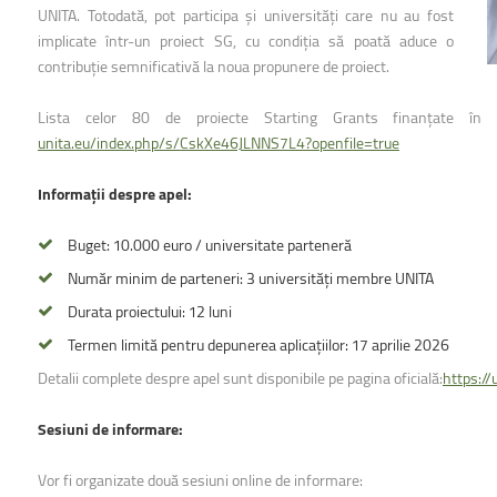
uri montane
Facultatea de Construcții
UNITA. Totodată, pot participa și universități care nu au fost
Radio Campus Transilvania
implicate într-un proiect SG, cu condiția să poată aduce o
contribuție semnificativă la noua propunere de proiect.
Lista celor 80 de proiecte Starting Grants finanțate în c
unita.eu/index.php/s/CskXe46JLNNS7L4?openfile=true
Informații despre apel:
Buget: 10.000 euro / universitate parteneră
Număr minim de parteneri: 3 universități membre UNITA
Durata proiectului: 12 luni
Termen limită pentru depunerea aplicațiilor: 17 aprilie 2026
Detalii complete despre apel sunt disponibile pe pagina oficială:
https://
Sesiuni de informare:
Vor fi organizate două sesiuni online de informare: