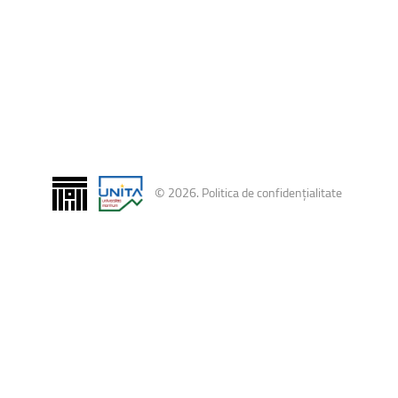
uri montane
Facultatea de Construcții
Radio Campus Transilvania
©
2026
.
Politica de confidențialitate