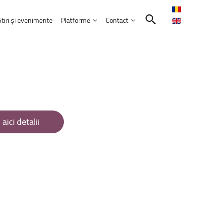
Știri și evenimente
Platforme
Contact
Contactează-ne
Intranet
Comunitatea UNITBV
E-learning
ormatică
reprezentată
la
WorldSkills
Shanghai
E-mail Studenți
E-mail Angajați
 aici detalii
septembrie 2026
Servicii IT
l
extraordinar
„Memories
–
Venczel
Friends”
ele educației
bilor moderne
Practică și Voluntariat Studenți
rie 2026, ora 17:00, Aula&nbsp;„Sergiu T.
nicare
i administrarea afacerilor
ism