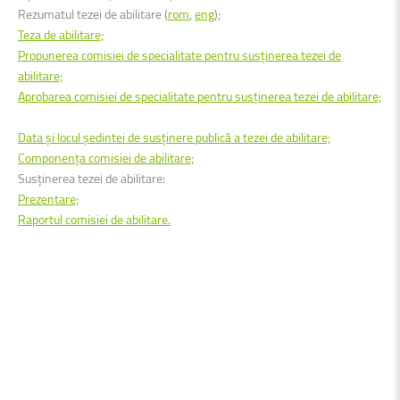
Rezumatul tezei de abilitare (
rom
,
eng
);
Teza de abilitare;
Propunerea comisiei de specialitate pentru susţinerea tezei de
abilitare;
Aprobarea comisiei de specialitate pentru susținerea tezei de abilitare;
Data şi locul şedintei de susţinere publică a tezei de abilitare;
Componenţa comisiei de abilitare;
Susţinerea tezei de abilitare:
Prezentare;
Raportul comisiei de abilitare.