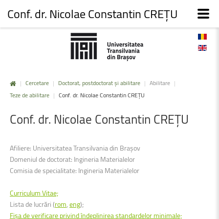
Conf. dr. Nicolae Constantin CREȚU
|
Cercetare
|
Doctorat, postdoctorat și abilitare
|
Abilitare
|
Teze de abilitare
|
Conf. dr. Nicolae Constantin CREȚU
Conf.
dr.
Nicolae
Constantin
CREȚU
Afiliere: Universitatea Transilvania din Brașov
Domeniul de doctorat: Ingineria Materialelor
Comisia de specialitate: Ingineria Materialelor
Curriculum Vitae;
Lista de lucrări (
rom
,
eng
);
Fişa de verificare privind îndeplinirea standardelor minimale;