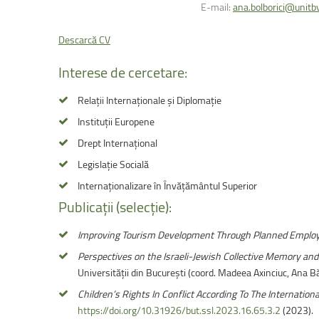
Facultatea de Educație fizică și sport
E-mail:
ana.bolborici@unitbv
Descarcă CV
Interese
de
cercetare:
Relații Internaționale și Diplomație
Instituții Europene
Drept Internațional
Legislație Socială
Internaționalizare în Învățământul Superior
Publicații
(selecție):
Improving Tourism Development Through Planned Employ
Perspectives on the Israeli-Jewish Collective Memory and t
Universității din București (coord. Madeea Axinciuc, Ana
Children’s Rights In Conflict According To The Internatio
https://doi.org/10.31926/but.ssl.2023.16.65.3.2
(2023).