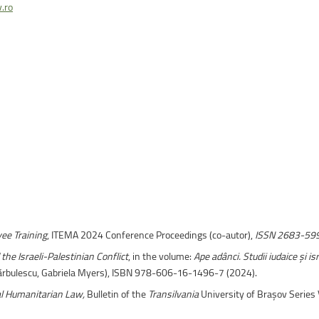
uri montane
Facultatea de Construcții
.ro
Radio Campus Transilvania
ee Training
, ITEMA 2024 Conference Proceedings (co-autor),
ISSN 2683-599
he Israeli-Palestinian Conflict
, in the volume:
Ape adânci.
Studii iudaice și i
 Bărbulescu, Gabriela Myers), ISBN 978-606-16-1496-7 (2024).
nal Humanitarian Law,
Bulletin of the
Transilvania
University of Braşov Series 