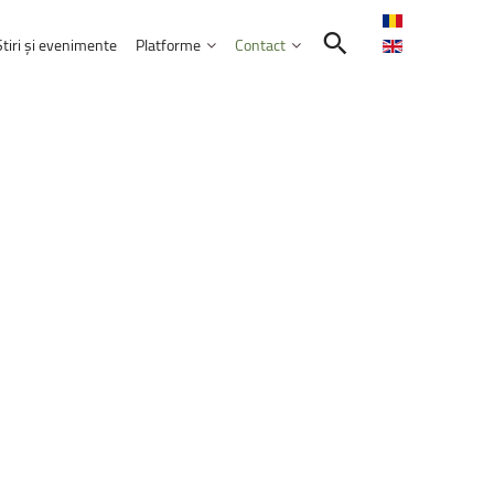
Știri și evenimente
Platforme
Contact
Contactează-ne
Intranet
Comunitatea UNITBV
E-learning
ormatică
reprezentată
la
WorldSkills
Shanghai
E-mail Studenți
E-mail Angajați
septembrie 2026
Servicii IT
l
extraordinar
„Memories
–
Venczel
Friends”
ele educației
bilor moderne
Practică și Voluntariat Studenți
rie 2026, ora 17:00, Aula&nbsp;„Sergiu T.
nicare
i administrarea afacerilor
ism