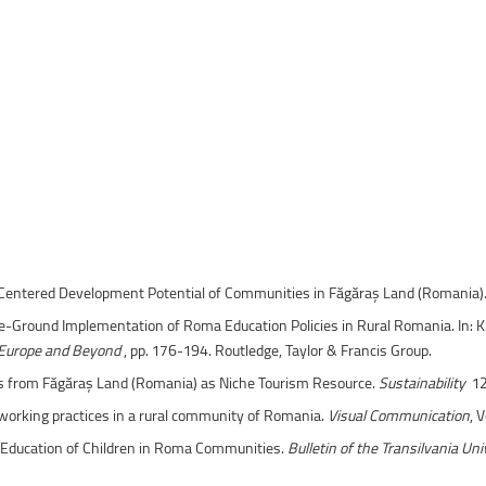
uri montane
Facultatea de Construcții
Radio Campus Transilvania
re-Centered Development Potential of Communities in Făgăraș Land (Romania)
-Ground Implementation of Roma Education Policies in Rural Romania. In: K. A.
l Europe and Beyond
, pp. 176-194. Routledge, Taylor & Francis Group.
ds from Făgăraș Land (Romania) as Niche Tourism Resource.
Sustainability
12
working practices in a rural community of Romania.
Visual Communication
, 
he Education of Children in Roma Communities.
Bulletin of the Transilvania Un