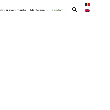
Știri și evenimente
Platforme
Contact
Contactează-ne
Intranet
Comunitatea UNITBV
E-learning
ormatică
reprezentată
la
WorldSkills
Shanghai
E-mail Studenți
E-mail Angajați
septembrie 2026
Servicii IT
l
extraordinar
„Memories
–
Venczel
Friends”
ele educației
bilor moderne
Practică și Voluntariat Studenți
rie 2026, ora 17:00, Aula&nbsp;„Sergiu T.
nicare
i administrarea afacerilor
ism