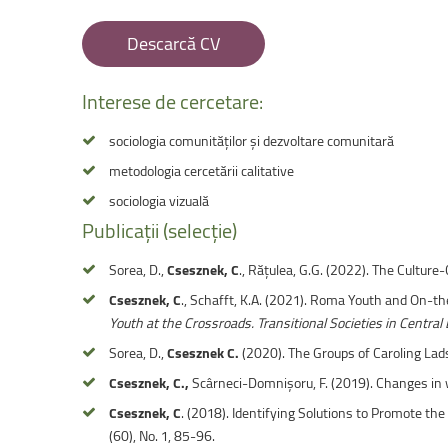
Facultatea de Educație fizică și sport
Descarcă CV
Interese
de
cercetare:
sociologia comunităților și dezvoltare comunitară
metodologia cercetării calitative
sociologia vizuală
Publicații
(selecție)
Sorea, D.,
Csesznek, C
., Rățulea, G.G. (2022). The Cultu
Csesznek, C
., Schafft, K.A. (2021). Roma Youth and On-the
Youth at the Crossroads. Transitional Societies in Centra
Sorea, D.,
Csesznek C.
(2020). The Groups of Caroling La
Csesznek, C.,
Scârneci-Domnișoru, F. (2019). Changes in 
Csesznek, C
. (2018). Identifying Solutions to Promote t
(60), No. 1, 85-96.