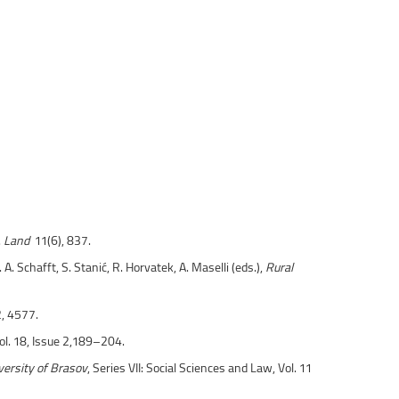
.
Land
11(6), 837.
 Schafft, S. Stanić, R. Horvatek, A. Maselli (eds.),
Rural
, 4577.
Vol. 18, Issue 2,189–204.
iversity of Brasov
, Series VII: Social Sciences and Law, Vol. 11