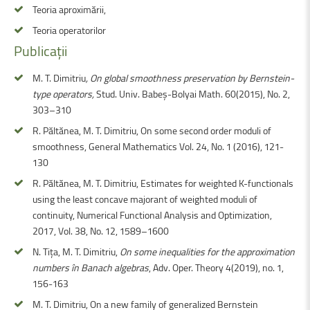
Teoria aproximării,
Teoria operatorilor
Publicații
M. T. Dimitriu
,
On global smoothness preservation by Bernstein-
type operators,
Stud. Univ. Babeş-Bolyai Math. 60(2015), No. 2,
303–310
R. Păltănea, M. T. Dimitriu, On some second order moduli of
smoothness, General Mathematics Vol. 24, No. 1 (2016), 121-
130
R. Păltănea, M. T. Dimitriu, Estimates for weighted K-functionals
using the least concave majorant of weighted moduli of
continuity, Numerical Functional Analysis and Optimization,
2017, Vol. 38, No. 12, 1589–1600
N. Tiţa, M. T. Dimitriu,
On some inequalities for the approximation
numbers în Banach algebras
, Adv. Oper. Theory 4(2019), no. 1,
156-163
M. T. Dimitriu, On a new family of generalized Bernstein