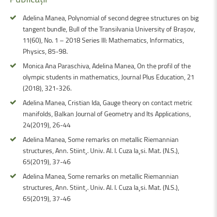
Adelina Manea, Polynomial of second degree structures on big
tangent bundle, Bull of the Transilvania University of Braşov,
11(60), No. 1 – 2018 Series III: Mathematics, Informatics,
Physics, 85-98.
Monica Ana Paraschiva, Adelina Manea, On the profil of the
olympic students in mathematics, Journal Plus Education, 21
(2018), 321-326.
Adelina Manea, Cristian Ida, Gauge theory on contact metric
manifolds, Balkan Journal of Geometry and Its Applications,
24(2019), 26-44
Adelina Manea, Some remarks on metallic Riemannian
structures, Ann. Stiint¸. Univ. Al. I. Cuza Ia¸si. Mat. (N.S.),
65(2019), 37-46
Adelina Manea, Some remarks on metallic Riemannian
structures, Ann. Stiint¸. Univ. Al. I. Cuza Ia¸si. Mat. (N.S.),
65(2019), 37-46