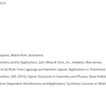
uri montane
Facultatea de Construcții
v.ro
Radio Campus Transilvania
Spaces, Matrix Rom, Bucharest.
ometry and Its Applications, John Wiley & Sons, Inc., Hoboken, New Jersey.
of Jet Multi-Time Lagrange and Hamilton Spaces. Applications in Theoretical 
& Red’kov, V.M. (2015). Spinor Structures in Geometry and Physics, Nova Publi
 Time-Dependent Hamiltonians and Applications, Synthesis Lectures on Mathe