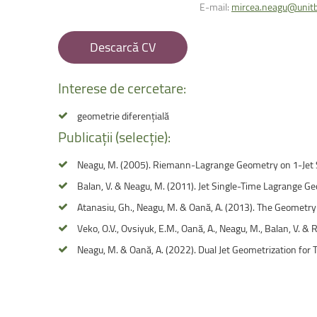
Facultatea de Educație fizică și sport
E-mail:
mircea.neagu@unitb
Descarcă CV
Interese
de
cercetare:
geometrie diferențială
Publicații
(selecție):
Neagu, M. (2005). Riemann-Lagrange Geometry on 1-Jet 
Balan, V. & Neagu, M. (2011). Jet Single-Time Lagrange Ge
Atanasiu, Gh., Neagu, M. & Oană, A. (2013). The Geometry 
Veko, O.V., Ovsiyuk, E.M., Oană, A., Neagu, M., Balan, V. 
Neagu, M. & Oană, A. (2022). Dual Jet Geometrization for