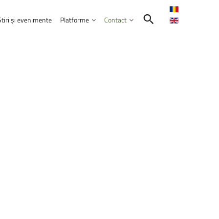
Știri și evenimente
Platforme
Contact
Contactează-ne
Intranet
Comunitatea UNITBV
E-learning
ormatică
l
extraordinar
„Memories
–
Venczel
E-mail Studenți
Friends”
E-mail Angajați
rie 2026, ora 17:00, Aula&nbsp;„Sergiu T.
Servicii IT
ele educației
bilor moderne
Practică și Voluntariat Studenți
ulți
candidați
aleg
UNITBV:
creștere
r
confirmate
la
14
dintre
cele
18
nicare
i administrarea afacerilor
 2026
ism