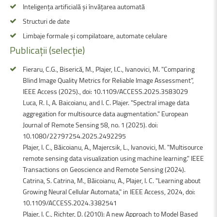
Inteligența artificială și învățarea automată
Structuri de date
Limbaje formale și compilatoare, automate celulare
Publicații
(selecție)
Fieraru, C.G., Biserică, M., Plajer, I.C., Ivanovici, M. "Comparing
Blind Image Quality Metrics for Reliable Image Assessment”,
IEEE Access (2025)., doi: 10.1109/ACCESS.2025.3583029
Luca, R. I., A. Baicoianu, and I. C. Plajer. "Spectral image data
aggregation for multisource data augmentation." European
Journal of Remote Sensing 58, no. 1 (2025). doi:
10.1080/22797254.2025.2492295
Plajer, I. C., Băicoianu, A., Majercsik, L., Ivanovici, M. "Multisource
remote sensing data visualization using machine learning." IEEE
Transactions on Geoscience and Remote Sensing (2024).
Catrina, S. Catrina, M., Băicoianu, A., Plajer, I. C. "Learning about
Growing Neural Cellular Automata," in IEEE Access, 2024, doi:
10.1109/ACCESS.2024.3382541
Plajer, I. C., Richter, D. (2010): A new Approach to Model Based