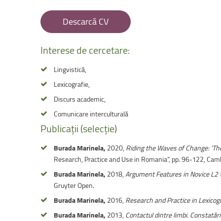
Facultatea de Educație fizică și sport
Descarcă CV
Interese
de
cercetare:
Lingvistică,
Lexicografie,
Discurs academic,
Comunicare interculturală
Publicații
(selecție)
Burada Marinela,
2020,
Riding the Waves of Change: ‘Th
Research, Practice and Use in Romania”, pp. 96-122, Ca
Burada Marinela,
2018,
Argument Features in Novice L2 W
Gruyter Open.
Burada Marinela,
2016,
Research and Practice in Lexico
Burada Marinela,
2013,
Contactul dintre limbi. Constatăr