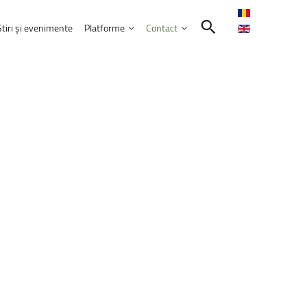
Știri și evenimente
Platforme
Contact
Contactează-ne
Intranet
Comunitatea UNITBV
E-learning
ormatică
reprezentată
la
WorldSkills
Shanghai
E-mail Studenți
E-mail Angajați
septembrie 2026
Servicii IT
l
extraordinar
„Memories
–
Venczel
Friends”
ele educației
bilor moderne
Practică și Voluntariat Studenți
rie 2026, ora 17:00, Aula&nbsp;„Sergiu T.
nicare
i administrarea afacerilor
ism