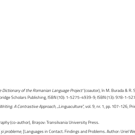
uri montane
Facultatea de Construcții
Radio Campus Transilvania
e Dictionary of the Romanian Language Project’
(coautor), în M. Burada & R. S
mbridge Scholars Publishing, ISBN (10): 1-5275-4939-9; ISBN (13): 978-1-5
riting. A Contrastive Approach,
„Linguaculture”, vol. 9, nr. 1, pp. 107-126, Pr
graphy
(co-author), Brașov: Transilvania University Press.
i și probleme
, [Languages in Contact. Findings and Problems. Author: Uriel W