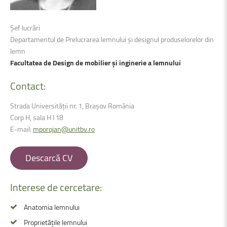
Șef lucrări
Departamentul de Prelucrarea lemnului și designul produselorelor din
lemn
Facultatea de Design de mobilier și inginerie a lemnului
Contact:
Strada Universității nr. 1, Brașov Romȃnia
Corp H, sala H I 18
E-mail:
mporojan@unitbv.ro
Descarcă CV
Interese
de
cercetare:
Anatomia lemnului
Proprietățile lemnului