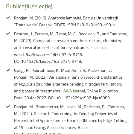
Publicații
(selecție)
Porojan, M. (2010). Anatomia lemnului. Editura Universității
“Transilvania” Braşov, DIDIFR. ISBN 978-973-598-590-5.
Deaconu, I., Porojan, M., Timar, M. C., Bedelean, B., and Campean,
M. (2023). Comparative research on the structure, chemistry,
and physical properties of Turkey oak and sessile oak
wood,
BioResources
18(3), 5724-5749.
DOI:10.15376/biores.18.3.5724-5749.
Gorgij, R., Pourtahmasi, K., Maali Amiri, R., Abdolkhani, A.,
Porojan, M. (2022). Variations in tension wood characteristics
of
Populus alba
under alternate bending, nitrogen fertilization,
and gibberellin treatments.
IAWA Journal
, Online Publication
Date: 20 Apr 2022. DOI: 10.1163/22941932-bja10089
Porojan, M., Brandstetter, M., Ispas, M., Bedelean, B., Câmpean,
M., (2021). Research Concerning the Bending Properties of
Reconstituted Spruce Lumber Boards, Obtained by Edge-Cutting
at 45° and Gluing. Applied Sciences-Base.