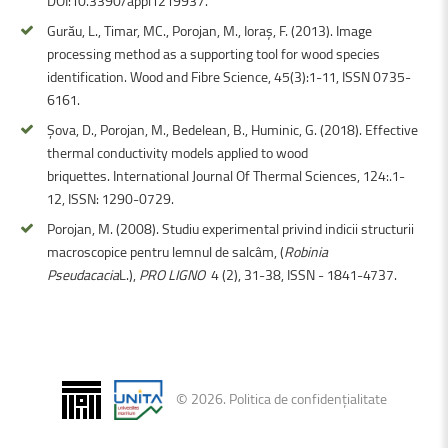
DOI:10.3390/appl1219937.
Gurău, L., Timar, MC., Porojan, M., Ioraş, F. (2013). Image
processing method as a supporting tool for wood species
identification. Wood and Fibre Science, 45(3):1-11, ISSN 0735-
6161.
Şova, D., Porojan, M., Bedelean, B., Huminic, G. (2018). Effective
thermal conductivity models applied to wood
briquettes. International Journal Of Thermal Sciences, 124:.1-
12, ISSN: 1290-0729.
Porojan, M. (2008). Studiu experimental privind indicii structurii
macroscopice pentru lemnul de salcâm, (
Robinia
Pseudacacia
L.),
PRO LIGNO
4 (2), 31-38, ISSN - 1841-4737.
©
2026
.
Politica de confidențialitate