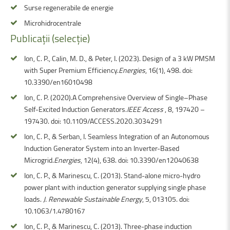
Surse regenerabile de energie
Microhidrocentrale
Publicații
(selecție)
Ion, C. P., Calin, M. D., & Peter, I. (2023). Design of a 3 kW PMSM
with Super Premium Efficiency.
Energies
, 16(1), 498. doi:
10.3390/en16010498
Ion, C. P. (2020).A Comprehensive Overview of Single–Phase
Self-Excited Induction Generators.
IEEE Access
, 8, 197420 –
197430. doi: 10.1109/ACCESS.2020.3034291
Ion, C. P., & Serban, I. Seamless Integration of an Autonomous
Induction Generator System into an Inverter-Based
Microgrid.
Energies
, 12(4), 638. doi: 10.3390/en12040638
Ion, C. P., & Marinescu, C. (2013). Stand-alone micro-hydro
power plant with induction generator supplying single phase
loads.
J. Renewable Sustainable Energy
, 5, 013105. doi:
10.1063/1.4780167
Ion, C. P., & Marinescu, C. (2013). Three-phase induction