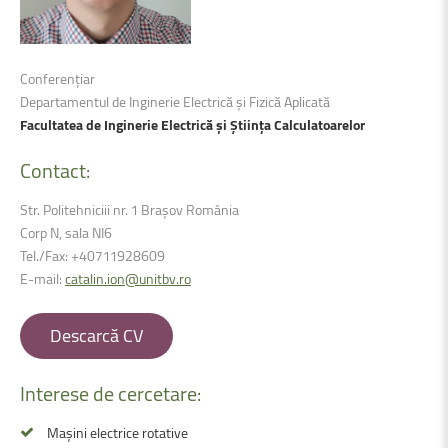
Conferențiar
Departamentul de Inginerie Electrică şi Fizică Aplicată
Facultatea de Inginerie Electrică şi Ştiința Calculatoarelor
Contact:
Str. Politehniciii nr. 1 Brașov România
Corp N, sala NI6
Tel./Fax: +
40711928609
E-mail:
catalin.ion@unitbv.ro
Descarcă CV
Interese
de
cercetare:
Mașini electrice rotative