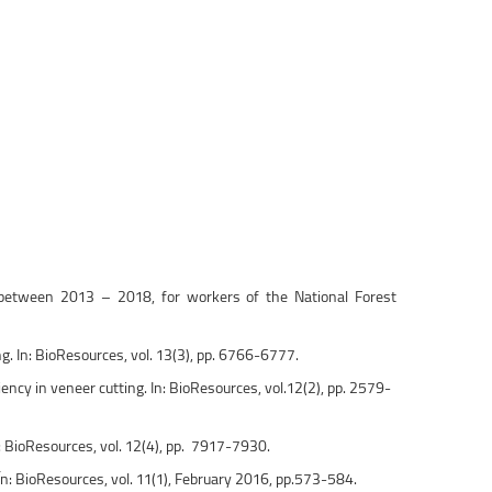
s, between 2013 – 2018, for workers of the National Forest
ng. In: BioResources, vol. 13(3), pp. 6766-6777.
ciency in veneer cutting. In: BioResources, vol.12(2), pp. 2579-
: BioResources, vol. 12(4), pp. 7917-7930.
g. În: BioResources, vol. 11(1), February 2016, pp.573-584.