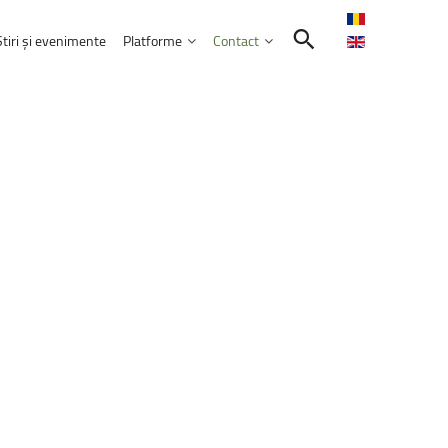
Știri și evenimente
Platforme
Contact
Contactează-ne
Intranet
Comunitatea UNITBV
E-learning
ormatică
l
extraordinar
„Memories
–
Venczel
E-mail Studenți
Friends”
E-mail Angajați
rie 2026, ora 17:00, Aula&nbsp;„Sergiu T.
Servicii IT
ele educației
bilor moderne
Practică și Voluntariat Studenți
ulți
candidați
aleg
UNITBV:
creștere
r
confirmate
la
14
dintre
cele
18
nicare
i administrarea afacerilor
 2026
ism