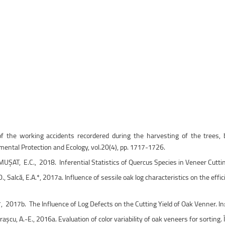
uri montane
Facultatea de Construcții
Radio Campus Transilvania
s of the working accidents recordered during the harvesting of the tree
mental Protection and Ecology, vol.20(4), pp. 1717-1726.
, MUȘAT, E.C., 2018. Inferential Statistics of Quercus Species in Veneer Cutti
D., Salcă, E.A.*, 2017a. Influence of sessile oak log characteristics on the effi
*, 2017b. The Influence of Log Defects on the Cutting Yield of Oak Venner. In
mitraşcu, A.-E., 2016a. Evaluation of color variability of oak veneers for sortin