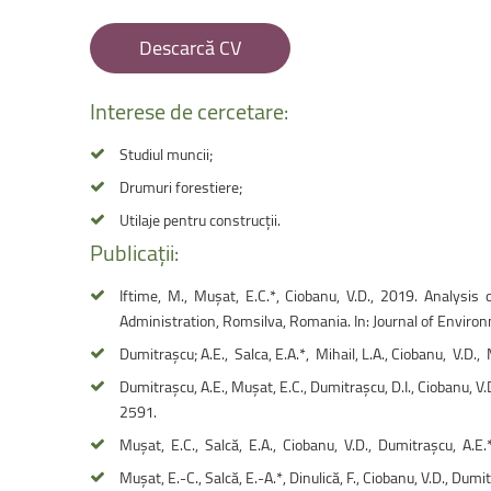
Facultatea de Educație fizică și sport
Descarcă CV
Interese
de
cercetare:
Studiul muncii;
Drumuri forestiere;
Utilaje pentru construcții.
Publicații:
Iftime, M., Mușat, E.C.*, Ciobanu, V.D., 2019. Analysi
Administration, Romsilva, Romania. In: Journal of Environ
Dumitrașcu; A.E., Salca, E.A.*, Mihail, L.A., Ciobanu, V.D.
Dumitraşcu, A.E., Muşat, E.C., Dumitraşcu, D.I., Ciobanu, V.
2591.
Muşat, E.C., Salcă, E.A., Ciobanu, V.D., Dumitraşcu, A.E.
Muşat, E.-C., Salcă, E.-A.*, Dinulică, F., Ciobanu, V.D., Du