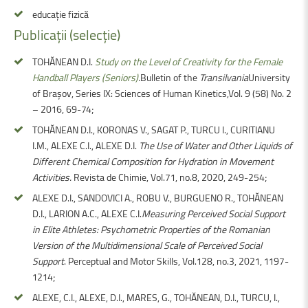
educație fizică
Publicații
(selecție)
TOHĂNEAN D.I.
Study on the Level of Creativity for the Female
Handball Players (Seniors)
.
Bulletin of the
Transilvania
University
of Braşov, Series IX: Sciences of Human Kinetics,Vol. 9 (58) No. 2
– 2016, 69-74;
TOHĂNEAN D.I., KORONAS V., SAGAT P., TURCU I., CURITIANU
I.M., ALEXE C.I., ALEXE D.I.
The Use of Water and Other Liquids of
Different Chemical Composition for Hydration in Movement
Activities.
Revista de Chimie, Vol.71, no.8, 2020, 249-254;
ALEXE D.I., SANDOVICI A., ROBU V., BURGUENO R., TOHĂNEAN
D.I., LARION A.C., ALEXE C.I.
Measuring Perceived Social Support
in Elite Athletes: Psychometric Properties of the Romanian
Version of the Multidimensional Scale of Perceived Social
Support
. Perceptual and Motor Skills, Vol.128, no.3, 2021, 1197-
1214;
ALEXE, C.I., ALEXE, D.I., MARES, G., TOHĂNEAN, D.I., TURCU, I.,