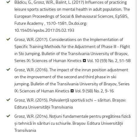
Bădicu, G., Grosz, W.R., Balint, L. (2017) Influences of practicing
leisure sports activities on mental health in adult population. The
European Proceedings of Social & Behavioural Sciences, EpSBS,
Future Academy , 1570-1581. Dx.doi.org:
10.15405/epsbs.2017.05.02.193
Grosz, W.R. (2017). Considerations on the Implementation of
Specific Training Methods for the Adjustment of Phase III - Flight
in Ski Jumping. Bulletin of the Transilvania University of Braşov,
Series IX: Sciences of Human Kinetics • Vol. 10 (59) No. 2, 51-58
Grosz, W.R. (2016). The impact of the inrun position adjustment
on the improvement of the second and third phase in ski
jumping. Bulletin of the Transilvania University of Braşov, Series
IX: Sciences of Human Kinetics • Vol. 9 (58) No. 2, 9-16
Grosz, W.R. (2015). Polivalență sportivă schi – sărituri. Braşov:
Editura Universităţii Transilvania
Grosz, W.R. (2014). Noţiuni fundamentale pentru pregătirea fizică
şi tehnică în sărituri cu schiurile. Brașov: Editura Universității
Transilvania