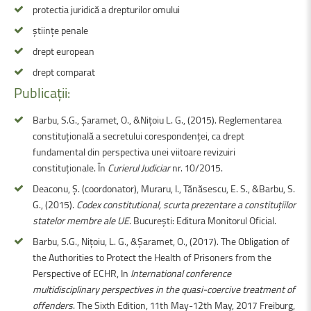
protectia juridică a drepturilor omului
științe penale
drept european
drept comparat
Publicații:
Barbu, S.G., Șaramet, O., &Nițoiu L. G., (2015). Reglementarea
constituțională a secretului corespondenței, ca drept
fundamental din perspectiva unei viitoare revizuiri
constituționale. În
Curierul Judiciar
nr. 10/2015.
Deaconu, Ș. (coordonator), Muraru, I., Tănăsescu, E. S., &Barbu, S.
G., (2015).
Codex constitutional, scurta prezentare a constituțiilor
statelor membre ale UE
. București: Editura Monitorul Oficial.
Barbu, S.G., Nițoiu, L. G., &Şaramet, O., (2017). The Obligation of
the Authorities to Protect the Health of Prisoners from the
Perspective of ECHR, In
International conference
multidisciplinary perspectives in the quasi-coercive treatment of
offenders
. The Sixth Edition, 11th May-12th May, 2017 Freiburg,