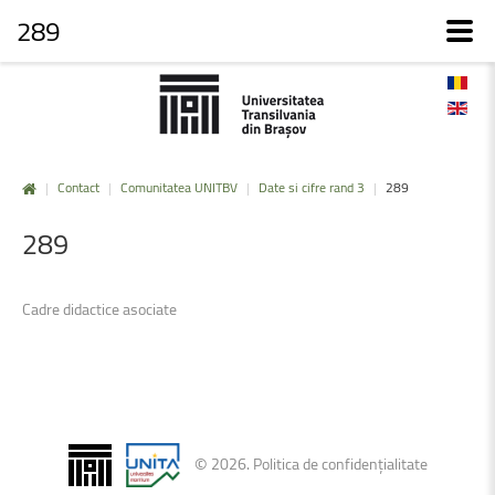
289
|
Contact
|
Comunitatea UNITBV
|
Date si cifre rand 3
|
289
289
Cadre didactice asociate
©
2026
.
Politica de confidențialitate