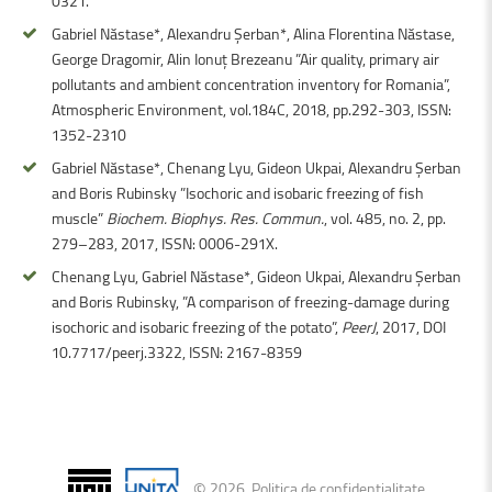
0321.
Gabriel Năstase*, Alexandru Șerban*, Alina Florentina Năstase,
George Dragomir, Alin Ionuț Brezeanu ”Air quality, primary air
pollutants and ambient concentration inventory for Romania”,
Atmospheric Environment, vol.184C, 2018, pp.292-303, ISSN:
1352-2310
Gabriel Năstase*, Chenang Lyu, Gideon Ukpai, Alexandru Şerban
and Boris Rubinsky ”Isochoric and isobaric freezing of fish
muscle”
Biochem. Biophys. Res. Commun.
, vol. 485, no. 2, pp.
279–283, 2017, ISSN: 0006-291X.
Chenang Lyu, Gabriel Năstase*, Gideon Ukpai, Alexandru Şerban
and Boris Rubinsky, ”A comparison of freezing-damage during
isochoric and isobaric freezing of the potato”,
PeerJ
, 2017, DOI
10.7717/peerj.3322, ISSN: 2167-8359
©
2026
.
Politica de confidențialitate