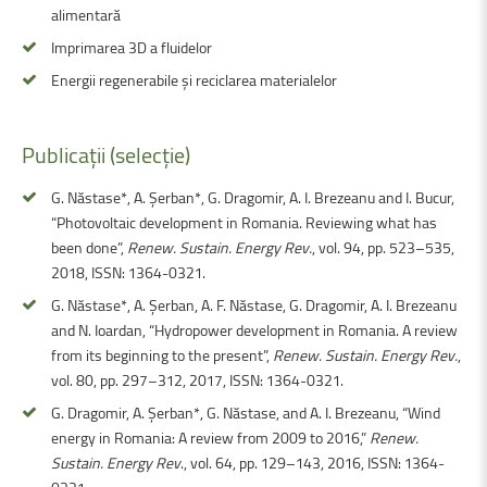
alimentară
Imprimarea 3D a fluidelor
Energii regenerabile și reciclarea materialelor
Publicații
(selecție)
G. Năstase*, A. Șerban*, G. Dragomir, A. I. Brezeanu and I. Bucur,
“Photovoltaic development in Romania. Reviewing what has
been done”,
Renew. Sustain. Energy Rev.
, vol. 94, pp. 523–535,
2018, ISSN: 1364-0321.
G. Năstase*, A. Șerban, A. F. Năstase, G. Dragomir, A. I. Brezeanu
and N. Ioardan, “Hydropower development in Romania. A review
from its beginning to the present”,
Renew. Sustain. Energy Rev.
,
vol. 80, pp. 297–312, 2017, ISSN: 1364-0321.
G. Dragomir, A. Șerban*, G. Năstase, and A. I. Brezeanu, “Wind
energy in Romania: A review from 2009 to 2016,”
Renew.
Sustain. Energy Rev
., vol. 64, pp. 129–143, 2016, ISSN: 1364-