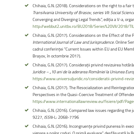
Chihaia, G.N. (2018). Considerations on the right to a fair
Transilvania University of Brasov
,
series VII: Social Scienc
Converging and Diverging Legal Trends”, ediția a V-a, organ
http://webbut2.unitbv.ro/BU2018/Series%20VII/2018/T
Chihaia, G.N. (2017). Considerations on the Effect of the
International Journal of Law and Jurisprudence.
Online Semi
cadrul conferinței ”Current Issues within EU and EU Member
Brașov, în octombrie 2017).
Chihaia, G.N. (2017). Considerații privind revizuirea hotărâ
Juridice – „10 ani de la aderarea României la Uniunea Eur
https://www.universuljuridic.ro/consideratii-privind-reviz
Chihaia, G.N. (2017). The Resocialization and Reintegrat
Perspectives in the Quasi-Coercive Treatment of Offende
https://www.internationallawreview.eu/fisiere/pdf/
Chihaia, G.N. (2016). Compared law issues regarding the j
9227,
ISSN
-L: 2068-7796
Chihaia, G.N. (2016). Incongruențe privind punerea în execut
vigoare a noilor coduri. O primă evaluare”, desfăşurată l