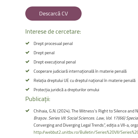
Facultatea de Educație fizică și sport
Descarcă CV
Interese
de
cercetare:
Drept procesual penal
Drept penal
Drept execuțional penal
Cooperare judiciară internațională în materie penală
Relația dreptului UE cu dreptul național în materie penală
Protecția juridică a drepturilor omului
Publicații:
Chihaia, G.N. (2024). The Witness's Right to Silence and 
Braşov. Series VII: Social Sciences. Law, Vol. 17(66) Speci
Converging and Diverging Legal Trends”, ediția a VII-a, org
http://webbut2.unitbv.ro/Bulletin/Series%20VII/Series%20