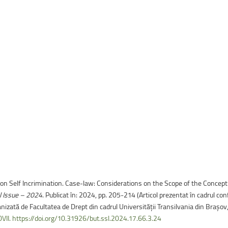
uri montane
Facultatea de Construcții
Radio Campus Transilvania
Non Self Incrimination. Case-law: Considerations on the Scope of the Concept
al Issue – 2024
. Publicat în: 2024, pp. 205-214 (Articol prezentat în cadrul 
anizată de Facultatea de Drept din cadrul Universității Transilvania din Brașo
VII.
https://doi.org/10.31926/but.ssl.2024.17.66.3.24