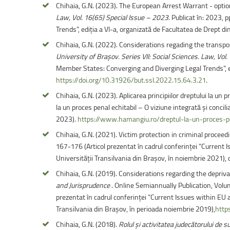
Chihaia, G.N. (2023). The European Arrest Warrant - option
Law, Vol. 16(65) Special Issue – 2023
. Publicat în: 2023,
Trends”, ediția a VI-a, organizată de Facultatea de Drept d
Chihaia, G.N. (2022). Considerations regading the trans
University of Braşov. Series VII: Social Sciences. Law, Vol
Member States: Converging and Diverging Legal Trends”, ed
https://doi.org/10.31926/but.ssl.2022.15.64.3.21
.
Chihaia, G.N. (2023). Aplicarea principiilor dreptului la un 
la un proces penal echitabil – O viziune integrată şi concili
2023).
https://www.hamangiu.ro/dreptul-la-un-proces-pena
Chihaia, G.N. (2021). Victim protection in criminal proceed
167-176 (Articol prezentat în cadrul conferinței ”Current 
Universității Transilvania din Brașov, în noiembrie 2021), d
Chihaia, G.N. (2019). Considerations regarding the deprivati
and Jurisprudence
. Online Semiannually Publication, Volum
prezentat în cadrul conferinței ”Current Issues within EU 
Transilvania din Brașov, în perioada noiembrie 2019),
http
Chihaia, G.N. (2018).
Rolul și activitatea judecătorului de s