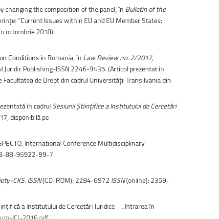
 by changing the composition of the panel, în
Bulletin of the
nferinței ”Current Issues within EU and EU Member States:
 în octombrie 2018).
ion Conditions in Romania, în
Law Review no. 2/2017,
 Juridic Publishing-ISSN 2246-9435. (Articol prezentat în
Facultatea de Drept din cadrul Universității Transilvania din
rezentată în cadrul
Sesiunii Științifice a Institutului de Cercetări
17, disponibilă pe
SPECTO, International Conference Multidisciplinary
 978-88-95922-99-7.
iety-CKS.
ISSN
(CD-ROM): 2284-6972
ISSN
(online): 2359-
ifică a Institutului de Cercetări Juridice – „Intrarea în
lum-ICJ-2016.pdf
.