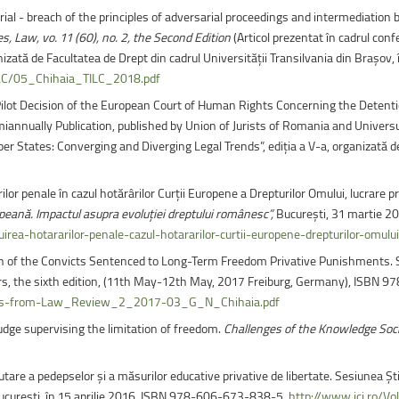
 trial - breach of the principles of adversarial proceedings and intermediation
es, Law, vo. 11 (60), no. 2, the Second Edition
(Articol prezentat în cadrul co
izată de Facultatea de Drept din cadrul Universității Transilvania din Brașov,
ILC/05_Chihaia_TILC_2018.pdf
 Pilot Decision of the European Court of Human Rights Concerning the Detent
annually Publication, published by Union of Jurists of Romania and Universul
 States: Converging and Diverging Legal Trends”, ediția a V-a, organizată de 
rilor penale în cazul hotărârilor Curții Europene a Drepturilor Omului, lucrare p
opeană. Impactul asupra evoluției dreptului românesc”,
Bucureşti, 31 martie 20
uirea-hotararilor-penale-cazul-hotararilor-curtii-europene-drepturilor-omului
ion of the Convicts Sentenced to Long-Term Freedom Privative Punishments. 
rs, the sixth edition, (11th May-12th May, 2017 Freiburg, Germany), ISBN
Pages-from-Law_Review_2_2017-03_G_N_Chihaia.pdf
udge supervising the limitation of freedom.
Challenges of the Knowledge Soc
are a pedepselor şi a măsurilor educative privative de libertate. Sesiunea Ştiinț
a Bucureşti, în 15 aprilie 2016, ISBN 978-606-673-838-5.
http://www.icj.ro/Vo