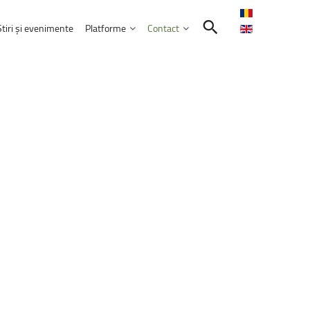
Știri și evenimente
Platforme
Contact
Contactează-ne
Intranet
Comunitatea UNITBV
E-learning
ormatică
reprezentată
la
WorldSkills
Shanghai
E-mail Studenți
E-mail Angajați
septembrie 2026
Servicii IT
l
extraordinar
„Memories
–
Venczel
Friends”
ele educației
bilor moderne
Practică și Voluntariat Studenți
rie 2026, ora 17:00, Aula&nbsp;„Sergiu T.
nicare
i administrarea afacerilor
ism