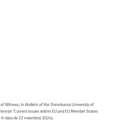
 of Witness, în
Bulletin of the Transilvania University of
conferinței ”Current Issues within EU and EU Member States:
v, în data de 22 noiembrie 2024).