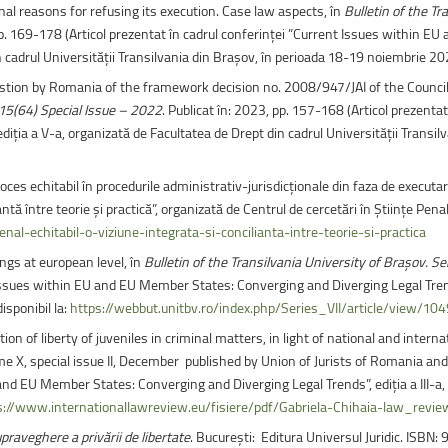
al reasons for refusing its execution. Case law aspects, în
Bulletin of the Tr
 pp. 169-178 (Articol prezentat în cadrul conferinței ”Current Issues within
in cadrul Universității Transilvania din Brașov, în perioada 18-19 noiembrie 2
postion by Romania of the framework decision no. 2008/947/JAI of the Counc
. 15(64) Special Issue – 2022
. Publicat în: 2023, pp. 157-168 (Articol prezenta
iția a V-a, organizată de Facultatea de Drept din cadrul Universității Transi
proces echitabil în procedurile administrativ-jurisdicționale din faza de executa
antă între teorie şi practică”, organizată de Centrul de cercetări în Ştiințe Pen
l-echitabil-o-viziune-integrata-si-concilianta-intre-teorie-si-practica
ings at european level, în
Bulletin of the Transilvania University of Braşov. Se
Issues within EU and EU Member States: Converging and Diverging Legal Trends
isponibil la:
https://webbut.unitbv.ro/index.php/Series_VII/article/view/10
on of liberty of juveniles in criminal matters, in light of national and interna
e X, special issue II, December published by Union of Jurists of Romania and
and EU Member States: Converging and Diverging Legal Trends”, ediția a III-a, 
s://www.internationallawreview.eu/fisiere/pdf/Gabriela-Chihaia-law_re
upraveghere a privării de libertate
. București: Editura Universul Juridic. IS