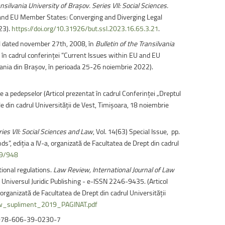
ansilvania University of Braşov. Series VII: Social Sciences.
 EU and EU Member States: Converging and Diverging Legal
023).
https://doi.org/10.31926/but.ssl.2023.16.65.3.21
.
il dated november 27th, 2008, în
Bulletin of the Transilvania
t în cadrul conferinței ”Current Issues within EU and EU
lvania din Brașov, în perioada 25-26 noiembrie 2022).
re a pedepselor (Articol prezentat în cadrul Conferinței „Dreptul
ale din cadrul Universității de Vest, Timişoara, 18 noiembrie
ries VII: Social Sciences and Law
, Vol. 14(63) Special Issue, pp.
”, ediția a IV-a, organizată de Facultatea de Drept din cadrul
49/948
tional regulations.
Law Review, International Journal of Law
 Universul Juridic Publishing - e-ISSN 2246-9435. (Articol
organizată de Facultatea de Drept din cadrul Universității
view_supliment_2019_PAGINAT.pdf
BN: 978-606-39-0230-7