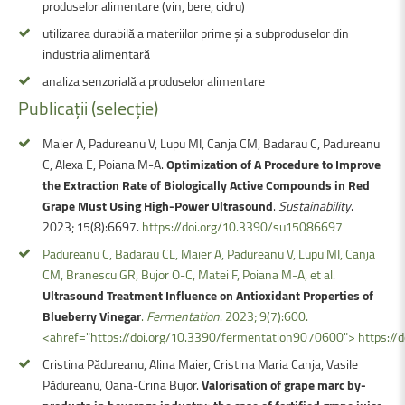
produselor alimentare (vin, bere, cidru)
utilizarea durabilă a materiilor prime și a subproduselor din
industria alimentară
analiza senzorială a produselor alimentare
Publicații
(selecție)
Maier A, Padureanu V, Lupu MI, Canja CM, Badarau C, Padureanu
C, Alexa E, Poiana M-A.
Optimization of A Procedure to Improve
the Extraction Rate of Biologically Active Compounds in Red
Grape Must Using High-Power Ultrasound
.
Sustainability
.
2023; 15(8):6697.
https://doi.org/10.3390/su15086697
Padureanu C, Badarau CL, Maier A, Padureanu V, Lupu MI, Canja
CM, Branescu GR, Bujor O-C, Matei F, Poiana M-A, et al.
Ultrasound Treatment Influence on Antioxidant Properties of
Blueberry Vinegar
.
Fermentation
. 2023; 9(7):600.
<ahref="https://doi.org/10.3390/fermentation9070600">
https:/
Cristina Pădureanu, Alina Maier, Cristina Maria Canja, Vasile
Pădureanu, Oana-Crina Bujor.
Valorisation of grape marc by-