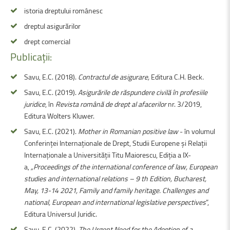
istoria dreptului românesc
dreptul asigurărilor
drept comercial
Publicații:
Savu, E.C. (2018).
Contractul de asigurare,
Editura C.H. Beck
.
Savu, E.C. (2019).
Asigurările de răspundere civilă în profesiile
juridice
, în
Revista română de drept al afacerilor
nr. 3/2019,
Editura Wolters Kluwer.
Savu, E.C. (2021).
Mother in Romanian positive law
- în volumul
Conferinței Internaționale de Drept, Studii Europene și Relații
Internaționale a Universității Titu Maiorescu, Ediția a IX-
a,
„Proceedings of the international conference of law, European
studies and international relations – 9 th Edition, Bucharest,
May, 13-14 2021, Family and family heritage. Challenges and
national, European and international legislative perspectives
”,
Editura Universul Juridic.
Savu, E.C. (2022).
The Urgent Need for the Adoption of a