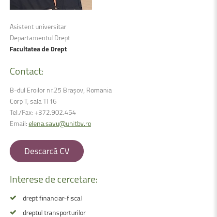
Asistent universitar
Departamentul Drept
Facultatea de Drept
Contact:
B-dul Eroilor nr.25 Brașov, Romania
Corp T, sala TI 16
Tel./Fax: +372.902.454
Email:
elena.savu@unitbv.ro
Descarcă CV
Interese
de
cercetare:
drept financiar-fiscal
dreptul transporturilor