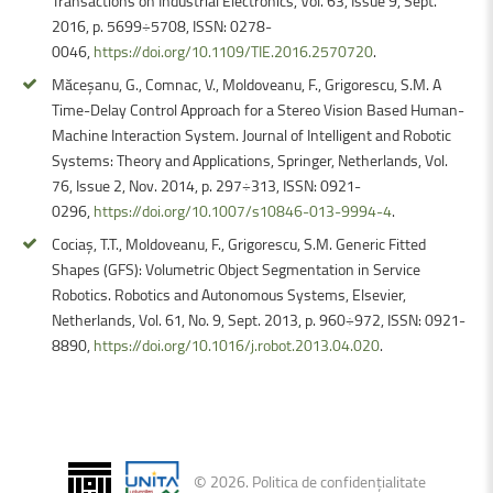
Transactions on Industrial Electronics, Vol. 63, Issue 9, Sept.
2016, p. 5699÷5708, ISSN: 0278-
0046,
https://doi.org/10.1109/TIE.2016.2570720
.
Măceşanu, G., Comnac, V., Moldoveanu, F., Grigorescu, S.M. A
Time-Delay Control Approach for a Stereo Vision Based Human-
Machine Interaction System. Journal of Intelligent and Robotic
Systems: Theory and Applications, Springer, Netherlands, Vol.
76, Issue 2, Nov. 2014, p. 297÷313, ISSN: 0921-
0296,
https://doi.org/10.1007/s10846-013-9994-4
.
Cociaş, T.T., Moldoveanu, F., Grigorescu, S.M. Generic Fitted
Shapes (GFS): Volumetric Object Segmentation in Service
Robotics. Robotics and Autonomous Systems, Elsevier,
Netherlands, Vol. 61, No. 9, Sept. 2013, p. 960÷972, ISSN: 0921-
8890,
https://doi.org/10.1016/j.robot.2013.04.020
.
©
2026
.
Politica de confidențialitate