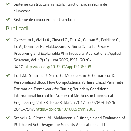
Sisteme cu structură variabilă, funcționând în regim de
alunecare
Sisteme de conducere pentru roboți
Publicații:
OgrezeanuI., Vizitiu A., Ciușdel C., Puiu A., Coman S., Boldișor C.,
Itu A., Demeter R., Moldoveanu F., Suciu C., Itu L., Privacy-
Preserving and Explainable AI in Industrial Applications, Applied
Sciences, Vol. 12(13), June 2022, ISSN: 2076-
3417,
https://doi.org/10.3390/app12136395
.
Itu, L.M., Sharma, P., Suciu, C., Moldoveanu, F., Comaniciu, D.
Personalized Blood Flow Computations: A Hierarchical Parameter
Estimation Framework for Tuning Boundary Conditions.
International Journal for Numerical Methods in Biomedical
Engineering, Vol. 33, Issue 3, March 2017, p. e02803, ISSN:
2040-7947,
https://doi.org/10.1002/cnm.2803
.
Stanciu, A., Cîrstea, M., Moldoveanu, F. Analysis and Evaluation of
PUF based SoC Designs for Security Applications. IEEE