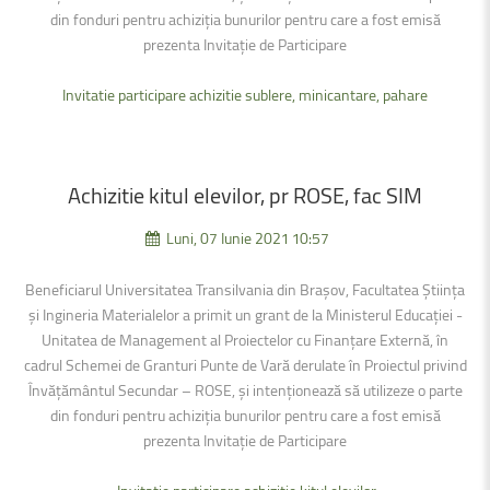
din fonduri pentru achiziția bunurilor pentru care a fost emisă
prezenta Invitație de Participare
Invitatie participare achizitie sublere, minicantare, pahare
Achizitie
kitul
elevilor,
pr
ROSE,
fac
SIM
Luni, 07 Iunie 2021 10:57
Beneficiarul Universitatea Transilvania din Brașov, Facultatea Știința
și Ingineria Materialelor a primit un grant de la Ministerul Educației -
Unitatea de Management al Proiectelor cu Finanțare Externă, în
cadrul Schemei de Granturi Punte de Vară derulate în Proiectul privind
Învățământul Secundar – ROSE, şi intenţionează să utilizeze o parte
din fonduri pentru achiziția bunurilor pentru care a fost emisă
prezenta Invitație de Participare