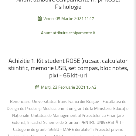
Psihologie
Vineri, 05 Martie 2021 11:17
Anunt atribuire echipamente it
Achizitie
1. Kit
student
ROSE
(rucsac,
calculator
stiintific,
memorie
USB,
set
compas,
bloc
notes,
pix) -
66
kit-uri
Marți, 23 Februarie 2021 15:42
Beneficiarul Universitatea Transilvania din Brașov - Facultatea de
Design de Produs și Mediu a primit un grant de la Ministerul Educației
Naționale-Unitatea de Management al Proiectelor cu Finanțare
Externă, în cadrul Schemei de Granturi PENTRU UNIVERSITĂȚI –
Categorie de grant- SGNU - MARE derulate în Proiectul privind