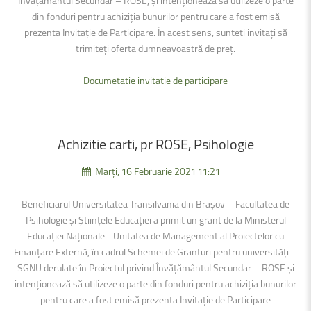
Învățământul Secundar – ROSE, şi intenţionează să utilizeze o parte
din fonduri pentru achiziția bunurilor pentru care a fost emisă
prezenta Invitație de Participare. În acest sens, sunteti invitaţi să
trimiteţi oferta dumneavoastră de preţ.
Documetatie invitatie de participare
Achizitie
carti,
pr
ROSE,
Psihologie
Marți, 16 Februarie 2021 11:21
Beneficiarul Universitatea Transilvania din Brașov – Facultatea de
Psihologie și Științele Educației a primit un grant de la Ministerul
Educației Naționale - Unitatea de Management al Proiectelor cu
Finanțare Externă, în cadrul Schemei de Granturi pentru universități –
SGNU derulate în Proiectul privind Învățământul Secundar – ROSE şi
intenţionează să utilizeze o parte din fonduri pentru achiziția bunurilor
pentru care a fost emisă prezenta Invitație de Participare