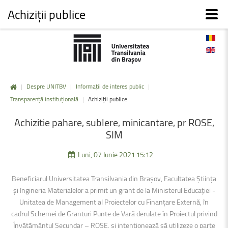
Achiziții publice
|
Despre UNITBV
|
Informații de interes public
|
Transparență instituțională
|
Achiziții publice
Achizitie
pahare,
sublere,
minicantare,
pr
ROSE,
SIM
Luni, 07 Iunie 2021 15:12
Beneficiarul Universitatea Transilvania din Brașov, Facultatea Știința
și Ingineria Materialelor a primit un grant de la Ministerul Educației -
Unitatea de Management al Proiectelor cu Finanțare Externă, în
cadrul Schemei de Granturi Punte de Vară derulate în Proiectul privind
Învățământul Secundar – ROSE, şi intenţionează să utilizeze o parte