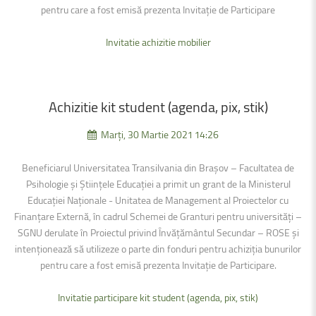
pentru care a fost emisă prezenta Invitație de Participare
Invitatie achizitie mobilier
Achizitie
kit
student
(agenda,
pix,
stik)
Marți, 30 Martie 2021 14:26
Beneficiarul Universitatea Transilvania din Brașov – Facultatea de
Psihologie și Științele Educației a primit un grant de la Ministerul
Educației Naționale - Unitatea de Management al Proiectelor cu
Finanțare Externă, în cadrul Schemei de Granturi pentru universități –
SGNU derulate în Proiectul privind Învățământul Secundar – ROSE şi
intenţionează să utilizeze o parte din fonduri pentru achiziția bunurilor
pentru care a fost emisă prezenta Invitație de Participare.
Invitatie participare kit student (agenda, pix, stik)