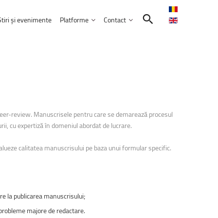
Știri și evenimente
Platforme
Contact
Contactează-ne
Intranet
Comunitatea UNITBV
E-learning
ormatică
reprezentată
la
WorldSkills
Shanghai
E-mail Studenți
e peer-review. Manuscrisele pentru care se demarează procesul
E-mail Angajați
septembrie 2026
ii, cu expertiză în domeniul abordat de lucrare.
Servicii IT
l
extraordinar
„Memories
–
Venczel
Friends”
ele educației
bilor moderne
Practică și Voluntariat Studenți
alueze calitatea manuscrisului pe baza unui formular specific.
rie 2026, ora 17:00, Aula&nbsp;„Sergiu T.
nicare
i administrarea afacerilor
ire la publicarea manuscrisului;
ism
u probleme majore de redactare.