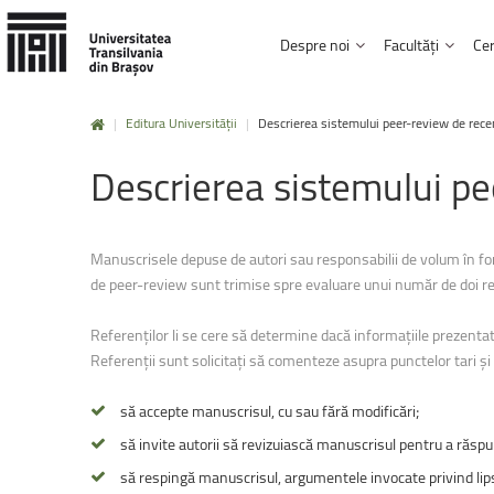
Despre noi
Facultăți
Cer
|
Editura Universității
|
Descrierea sistemului peer-review de recen
Mobilități
Erasmus+
Istorie și misiune
Institutul de Cercetare Dezvoltare
Biblioteca și Editura
Descrierea
sistemului
pe
Facultatea Design de produs și mediu
Carta universității, regulamente și hotărâri
Studii doctorale
Afilieri și parteneria
Facultatea de Inginerie electrică și știi
Click aici !
Conducere și administrație
Rezultatele cercetării
Carieră și posturi v
Facultatea de Design de mobilier și ing
Manuscrisele depuse de autori sau responsabilii de volum în fo
UNITBV în cifre
HRS4R
Informații de interes
Mobilități
UNITA
de peer-review sunt trimise spre evaluare unui număr de doi refe
Facultatea de Inginerie mecanică
Click aici !
Facultatea de Inginerie tehnologică ș
Referenţilor li se cere să determine dacă informaţiile prezentat
Referenţii sunt solicitaţi să comenteze asupra punctelor tari şi a 
Facultatea de Silvicultură și exploatări 
Practică
și
voluntariat
să accepte manuscrisul, cu sau fără modificări;
Facultatea de Știinta și ingineria mater
să invite autorii să revizuiască manuscrisul pentru a răspun
Click aici !
Facultatea de Drept
să respingă manuscrisul, argumentele invocate privind lipsa