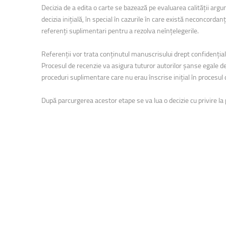
Facultatea de Educație fizică și sport
Decizia de a edita o carte se bazează pe evaluarea calităţii argum
decizia iniţială, în special în cazurile în care există neconcorda
referenţi suplimentari pentru a rezolva neînţelegerile.
Referenţii vor trata conţinutul manuscrisului drept confidenţial
Procesul de recenzie va asigura tuturor autorilor şanse egale de 
proceduri suplimentare care nu erau înscrise iniţial în procesul 
După parcurgerea acestor etape se va lua o decizie cu privire la pub