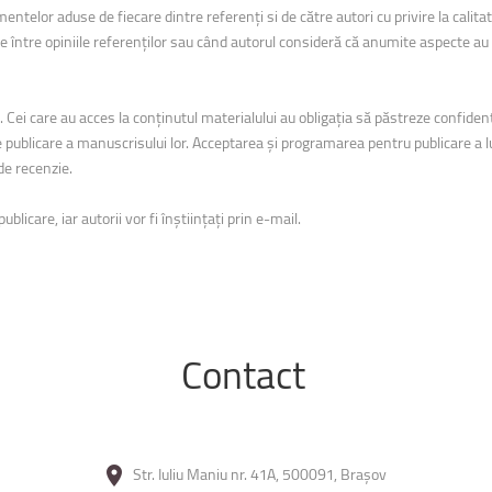
uri montane
Facultatea de Construcții
entelor aduse de fiecare dintre referenţi si de către autori cu privire la calita
Radio Campus Transilvania
nţe între opiniile referenţilor sau când autorul consideră că anumite aspecte au f
. Cei care au acces la conţinutul materialului au obligaţia să păstreze confiden
publicare a manuscrisului lor. Acceptarea şi programarea pentru publicare a luc
de recenzie.
licare, iar autorii vor fi înştiinţaţi prin e-mail.
Contact
Str. Iuliu Maniu nr. 41A, 500091, Brașov