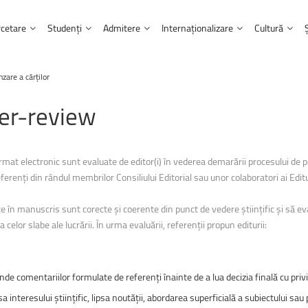
cetare
Studenți
Admitere
Internaționalizare
Cultură
zare a cărţilor
Ultimele
noutăți
 Universității
Transfer tehnologic și antreprenoriat
Informații admitere
Parteneriate
Centrul Multicultural
Ghid şi regulamente
er-review
Facultatea de Litere
te
Burse și granturi UNITBV
Înscriere online
Afilieri și cooperări
Centrul Muzical
Cazare şi masă
nța calculatoarelor
Facultatea de Matematică și inf
UNITBV,
acante
Evenimente științifice
Programe de studii
Programe Internaționale
Institutul Confucius
2026
Burse, transport şi alte facilități
inerie a lemnului
Facultatea de Medicină
rmat electronic sunt evaluate de editor(i) în vederea demarării procesului d
 public
Proiecte Internaționale
Mediateca Norbert Detaeye
Taxe
22 - 27 
renţi din rândul membrilor Consiliului Editorial sau unor colaboratori ai Editur
Facultatea de Muzică
Programul Erasmus+
Centrul de scriere academică
Internship și oferte de angajare
Concertu
Péter
&
i management industrial
UNITA - Universitas Montium
Facultatea de Psihologie și științ
Centrul pentru învățarea lim
e în manuscris sunt corecte şi coerente din punct de vedere ştiinţific şi să ev
Proiecte interne pentru studenți
celor slabe ale lucrării. În urma evaluării, referenţii propun editurii:
1 septemb
forestiere
Facultatea de Sociologie și comu
Alumni
Chiriacescu” a ...
Biblioteca și Editura Universității
ialelor
Facultatea de Științe economice ș
de comentariilor formulate de referenţi înainte de a lua decizia finală cu priv
Contacte utile
Facultatea de Alimentație și tur
 interesului ştiinţific, lipsa noutăţii, abordarea superficială a subiectului sa
Eliberarea actelor de studii