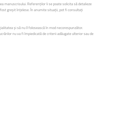
tea manuscrisului. Referenţilor li se poate solicita să detalieze
ost greşit înţelese. În anumite situaţii, pot fi consultaţi
ţialitatea şi să nu îl folosească în mod necorespunzător.
rărilor nu va fi împiedicată de criterii adăugate ulterior sau de