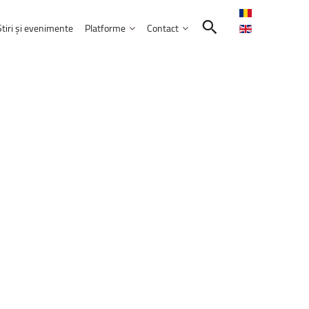
Știri și evenimente
Platforme
Contact
Contactează-ne
Intranet
Comunitatea UNITBV
E-learning
ormatică
reprezentată
la
WorldSkills
Shanghai
E-mail Studenți
E-mail Angajați
septembrie 2026
Servicii IT
l
extraordinar
„Memories
–
Venczel
Friends”
ele educației
bilor moderne
Practică și Voluntariat Studenți
rie 2026, ora 17:00, Aula&nbsp;„Sergiu T.
nicare
i administrarea afacerilor
ism