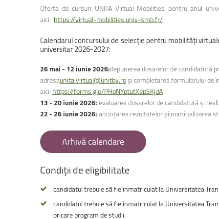
Facultatea de Educație fizică și sport
Oferta de cursuri UNITA Virtual Mobilities pentru anul uni
aici:
https://virtual-mobilities.univ-smb.fr/
Calendarul
concursului
de
selecție
pentru
mobilități
virtual
universitar
2026-2027:
26 mai - 12 iunie 2026:
depunerea dosarelor de candidatură pr
adresa
unita.virtual@unitbv.ro
și completarea formularului de în
aici:
https://forms.gle/PHoNYptutXepSKjdA
13 - 20 iunie 2026
:
evaluarea dosarelor de candidatură și reali
22 - 26 iunie 2026:
anunțarea rezultatelor și nominalizarea stu
Arhivă calendare
Condiții
de
eligibilitate
candidatul trebuie să fie înmatriculat la Universitatea Tran
candidatul trebuie să fie înmatriculat la Universitatea Trans
oricare program de studii.