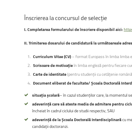
Înscrierea
la
concursul
de
selecție
I. Completarea formularului de înscriere disponibil aici:
http
II.
Trimiterea dosarului de candidatură la următoareale adre
Curriculum Vitae (CV)
– format Europass în limba limba e
Scrisoare de motivație
în limba engleză pentru fiecare cu
Carte de identitate
(pentru studenții cu cetățenie română) 
Document eliberat de facultate/ Școala Doctorală Interd
situația şcolară
– în cazul studenților care, la momentul sel
adeverință care să ateste media de admitere pentru cicl
încheiat în cadrul ciclului de studii respectiv, SAU
adeverință de la Școala Doctorală Interdisciplinară
cu me
candidații doctoranzi.