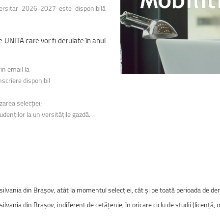
uri montane
Facultatea de Construcții
versitar 2026-2027 este disponibilă
Radio Campus Transilvania
e
UNITA
care
vor
fi
derulate
în
anul
in email la
scriere disponibil
zarea selecției;
denților la universitățile gazdă.
silvania din Brașov, atât la momentul selecției, cât și pe toată perioada de deru
ilvania din Brașov, indiferent de cetățenie, în oricare ciclu de studii (licență,