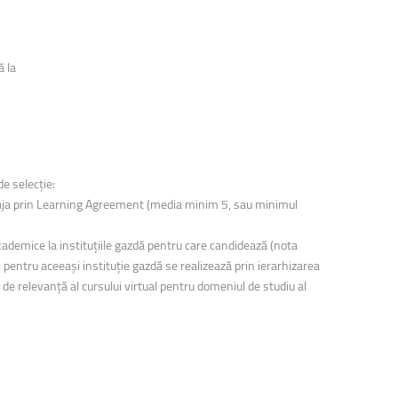
ă la
e selecție:
 angaja prin Learning Agreement (media minim 5, sau minimul
academice la instituțiile gazdă pentru care candidează (nota
entru aceeași instituție gazdă se realizează prin ierarhizarea
 de relevanță al cursului virtual pentru domeniul de studiu al