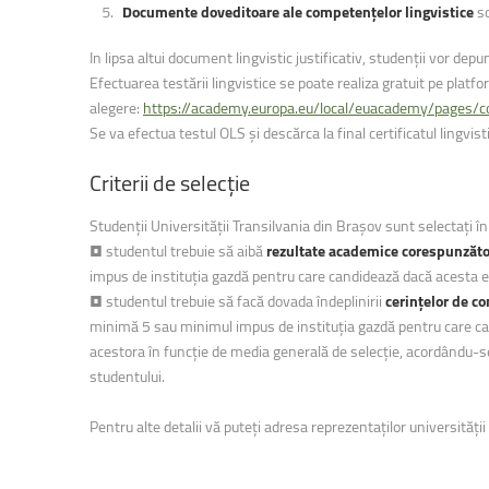
Documente doveditoare ale competențelor lingvistice
s
In lipsa altui document lingvistic justificativ, studenții vor depu
Efectuarea testării lingvistice se poate realiza gratuit pe platf
alegere:
https://academy.europa.eu/local/euacademy/pages/
Se va efectua testul OLS și descărca la final certificatul lingvist
Criterii
de
selecție
Studenții Universității Transilvania din Brașov sunt selectați î
• studentul trebuie să aibă
rezultate academice corespunzăt
impus de instituția gazdă pentru care candidează dacă acesta 
• studentul trebuie să facă dovada îndeplinirii
cerințelor de c
minimă 5 sau minimul impus de instituția gazdă pentru care can
acestora în funcție de media generală de selecție, acordându-se 
studentului.
Pentru alte detalii vă puteți adresa reprezentaților universități