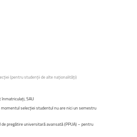
ției (pentru studenții de alte naționalități)
nt înmatriculați, SAU
la momentul selecției studentul nu are nici un semestru
ul de pregătire universitară avansată (PPUA) – pentru