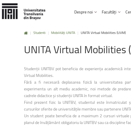
Despre noi
Facultăți
Cer
|
Studenti
|
Mobilități UNITA
|
UNITA Virtual Mobilities (UVM)
Mobilități
Erasmus+
Istorie și misiune
Institutul de Cercetare Dezvoltare
Biblioteca și Editura
UNITA
Virtual
Mobilities
Facultatea Design de produs și mediu
Carta universității, regulamente și hotărâri
Studii doctorale
Afilieri și parteneria
Facultatea de Inginerie electrică și știi
Click aici !
Conducere și administrație
Rezultatele cercetării
Carieră și posturi v
Facultatea de Design de mobilier și ing
Studenții UNITBV pot beneficia de experienţa academică inter
UNITBV în cifre
HRS4R
Informații de interes
Mobilități
UNITA
Virtual Mobilities.
Facultatea de Inginerie mecanică
Fără a fi necesară deplasarea fizică la universitatea pa
Click aici !
Facultatea de Inginerie tehnologică ș
experimenta un alt mediu academic, noi metode de predare 
cadrele didactice şi studenții UNITA în format virtual.
Facultatea de Silvicultură și exploatări 
Fiind prezent fizic la UNITBV, studentul este înmatriculat ș
Practică
și
voluntariat
cursurilor oferite de universitățile membre sau partenere UNIT
Facultatea de Știinta și ingineria mater
Un student poate beneficia de a maximum 2 cursuri virtuale pe
Click aici !
Facultatea de Drept
planul de învățământ obligatoriu la UNITBV sau ca discipline fac