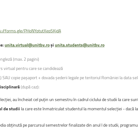
s://forms.gle/PHoNYptutXepSKjdA
se:
unita.virtual@unitbv.ro
și
unita.students@unitbv.ro
ngleză (max. 2 pagini)
rs virtual pentru care se candidează
SAU copie pașaport + dovada șederii legale pe teritoriul României la data selec
isciplinară
(după caz):
ecției, au încheiat cel puțin un semestru în cadrul ciclului de studii la care su
ul de studii
la care este înmatriculat studentul la momentul selecției - dacă 
dia obținută pe parcursul semestrelor finalizate din anul I de studii, program