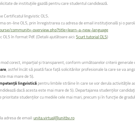
olicitate de instituțiile gazdă pentru care studentul candidează.
ne Certificatul lingvistic OLS.
orma on-line OLS, prin înregistrarea cu adresa de email instituțională și o parol
course/community-overview.php?title=learn-a-new-language
ic OLS în format Pdf. (Detalii ajutătoare aici:
Scurt tutorial OLS
)
n mod corect, imparțial şi transparent, conform următoarelor criterii generale d
oare
, astfel încât să poată face față solicitărilor profesionale la care se va
este mai mare de 5).
ompetență lingvistică
pentru limbile străine în care se vor derula activitățile 
didează dacă acesta este mai mare de 5). Departajarea studenților candidați p
prioritate studenților cu mediile cele mai mari, precum și în funcție de gradul
i la adresa de email:
unita.virtual@unitbv.ro