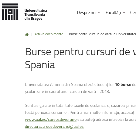
Despre noi
Facultăți
Cer
|
Arhivă evenimente
|
Burse pentru cursuri de vară la Universitate
Mobilități
Erasmus+
Istorie și misiune
Institutul de Cercetare Dezvoltare
Biblioteca și Editura
Burse
pentru
cursuri
de
Facultatea Design de produs și mediu
Carta universității, regulamente și hotărâri
Studii doctorale
Afilieri și parteneria
Facultatea de Inginerie electrică și știi
Click aici !
Spania
Conducere și administrație
Rezultatele cercetării
Carieră și posturi v
Facultatea de Design de mobilier și ing
UNITBV în cifre
HRS4R
Informații de interes
Mobilități
UNITA
Facultatea de Inginerie mecanică
Universitatea Almeria din Spania oferă studenților
10 burse
d
Click aici !
școlarizare în cadrul unor cursuri de vară - 2018.
Facultatea de Inginerie tehnologică ș
Facultatea de Silvicultură și exploatări 
Sunt asigurate în totalitate taxele de școlarizare, cazarea și ma
Practică
și
voluntariat
toată perioada cursurilor. Pentru mai multe informații, accesați
Facultatea de Știinta și ingineria mater
www.ual.es/cursosdeverano
sau puteți adresa întrebări la adr
Click aici !
Facultatea de Drept
directoracursosdeverano@ual.es