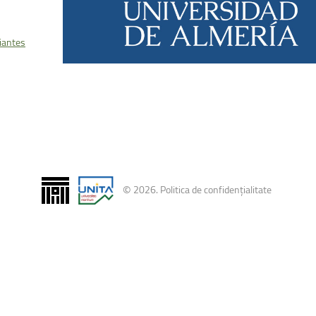
uri montane
Facultatea de Construcții
Radio Campus Transilvania
iantes
©
2026
.
Politica de confidențialitate