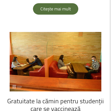
Citește mai mult
Gratuitate
la
cămin
pentru
studenții
care
se
vaccinează