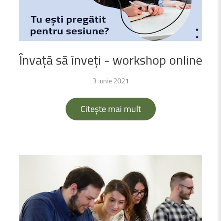
Învață
să
înveți
-
workshop
online
3 iunie 2021
Citește mai mult