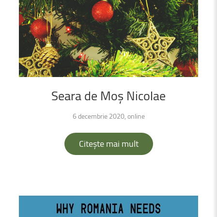
Seara
de
Moș
Nicolae
6 decembrie 2020, online
Citește mai mult