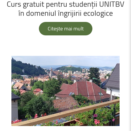
Curs
gratuit
pentru
studenții
UNITBV
în
domeniul
îngrijirii
ecologice
Citește mai mult