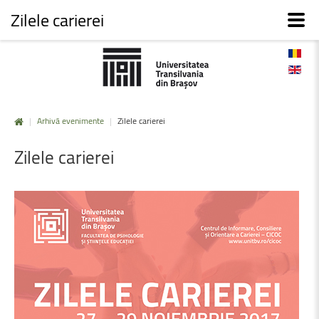
Zilele carierei
|
Arhivă evenimente
|
Zilele carierei
Zilele
carierei