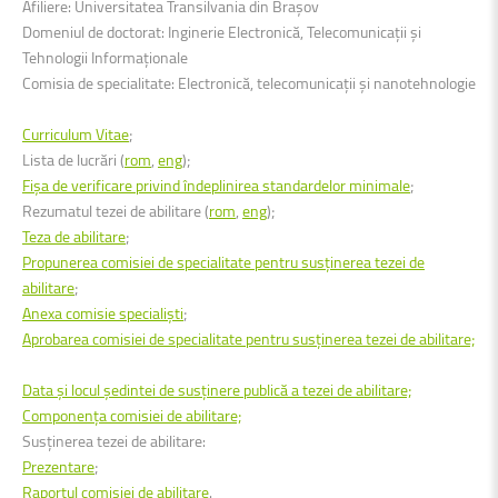
Afiliere: Universitatea Transilvania din Brașov
Domeniul de doctorat: Inginerie Electronică, Telecomunicații și
Tehnologii Informaționale
Comisia de specialitate: Electronică, telecomunicaţii şi nanotehnologie
Curriculum Vitae
;
Lista de lucrări (
rom
,
eng
);
Fişa de verificare privind îndeplinirea standardelor minimale
;
Rezumatul tezei de abilitare (
rom
,
eng
);
Teza de abilitare
;
Propunerea comisiei de specialitate pentru susținerea tezei de
abilitare
;
Anexa comisie specialiști
;
Aprobarea comisiei de specialitate pentru susținerea tezei de abilitare;
Data şi locul şedintei de susţinere publică a tezei de abilitare;
Componenţa comisiei de abilitare;
Susţinerea tezei de abilitare:
Prezentare
;
Raportul comisiei de abilitare
.