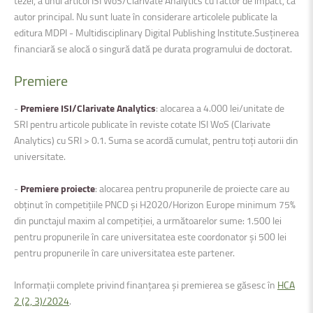
tezei, a unui articol ISI WoS/Clarivate Analytics cu factor de impact, ca
autor principal. Nu sunt luate în considerare articolele publicate la
editura MDPI - Multidisciplinary Digital Publishing Institute.Susținerea
financiară se alocă o singură dată pe durata programului de doctorat.
Premiere
-
Premiere ISI/Clarivate Analytics
: alocarea a 4.000 lei/unitate de
SRI pentru articole publicate în reviste cotate ISI WoS (Clarivate
Analytics) cu SRI > 0.1. Suma se acordă cumulat, pentru toți autorii din
universitate.
-
Premiere proiecte
: alocarea pentru propunerile de proiecte care au
obținut în competițiile PNCD și H2020/Horizon Europe minimum 75%
din punctajul maxim al competiției, a următoarelor sume: 1.500 lei
pentru propunerile în care universitatea este coordonator și 500 lei
pentru propunerile în care universitatea este partener.
Informații complete privind finanțarea și premierea se găsesc în
HCA
2 (2, 3)/2024
.