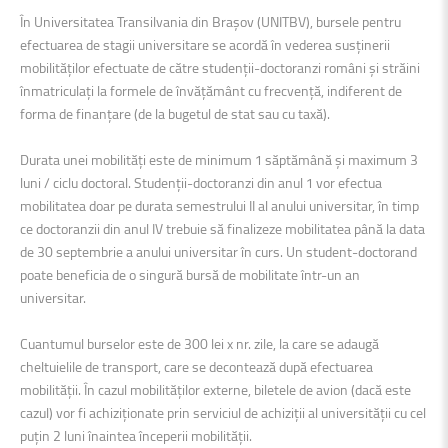
În Universitatea Transilvania din Braşov (UNITBV), bursele pentru
efectuarea de stagii universitare se acordă în vederea susținerii
mobilităților efectuate de către studenții-doctoranzi români și străini
înmatriculați la formele de învățământ cu frecvență, indiferent de
forma de finanțare (de la bugetul de stat sau cu taxă).
Durata unei mobilități este de minimum 1 săptămână și maximum 3
luni / ciclu doctoral. Studenții-doctoranzi din anul 1 vor efectua
mobilitatea doar pe durata semestrului II al anului universitar, în timp
ce doctoranzii din anul IV trebuie să finalizeze mobilitatea până la data
de 30 septembrie a anului universitar în curs. Un student-doctorand
poate beneficia de o singură bursă de mobilitate într-un an
universitar.
Cuantumul burselor este de 300 lei x nr. zile, la care se adaugă
cheltuielile de transport, care se decontează după efectuarea
mobilității. În cazul mobilităților externe, biletele de avion (dacă este
cazul) vor fi achiziționate prin serviciul de achiziții al universității cu cel
puțin 2 luni înaintea începerii mobilității.