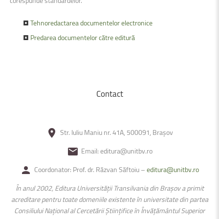
corespunde standardelor.
•
Tehnoredactarea documentelor electronice
•
Predarea documentelor către editură
Contact
Str. Iuliu Maniu nr. 41A, 500091, Brașov
Email: editura@unitbv.ro
Coordonator: Prof. dr. Răzvan Săftoiu –
editura@unitbv.ro
În anul 2002, Editura Universității Transilvania din Braşov a primit
acreditare pentru toate domeniile existente în universitate din partea
Consiliului Național al Cercetării Ştiințifice în Învățământul Superior