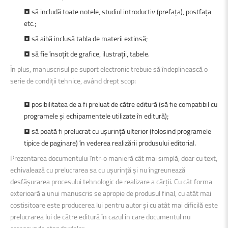
• să includă toate notele, studiul introductiv (prefața), postfața
etc.;
• să aibă inclusă tabla de materii extinsă;
• să fie însoțit de grafice, ilustrații, tabele.
În plus, manuscrisul pe suport electronic trebuie să îndeplinească o
serie de condiții tehnice, având drept scop:
• posibilitatea de a fi preluat de către editură (să fie compatibil cu
programele şi echipamentele utilizate în editură);
• să poată fi prelucrat cu uşurință ulterior (folosind programele
tipice de paginare) în vederea realizării produsului editorial.
Prezentarea documentului într-o manieră cât mai simplă, doar cu text,
echivalează cu prelucrarea sa cu uşurință şi nu îngreunează
desfăşurarea procesului tehnologic de realizare a cărții. Cu cât forma
exterioară a unui manuscris se apropie de produsul final, cu atât mai
costisitoare este producerea lui pentru autor şi cu atât mai dificilă este
prelucrarea lui de către editură în cazul în care documentul nu