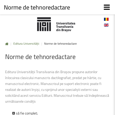
Norme de tehnoredactare
|
Editura Universității
|
Norme de tehnoredactare
Norme
de
tehnoredactare
Editura Universității Transilvania din Braşov propune autorilor
înlocuirea clasicului manuscris dactilografiat, predat pe hârtie, cu
manuscrisul electronic. Manuscrisul pe suport electronic poate fi
realizat de autorii înşişi, cu sprijinul unor specialişti externi sau
solicitând acest serviciu Editurii. Manuscrisul trebuie să îndeplinească
următoarele condiții:
• să fie complet;