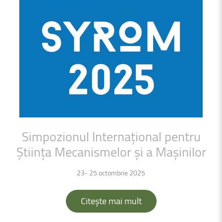
Simpozionul
Internațional
pentru
Știința
Mecanismelor
și
a
Mașinilor
23- 25 octombrie 2025
Citește mai mult