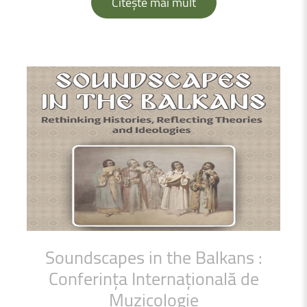
Citește mai mult
Soundscapes
in
the
Balkans
:
Conferința
Internațională
de
Muzicologie