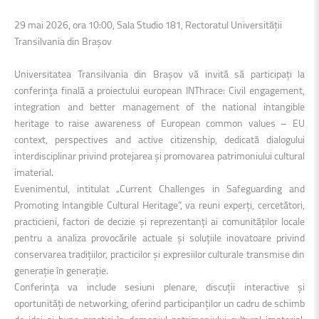
29 mai 2026, ora 10:00, Sala Studio 181, Rectoratul Universității
Transilvania din Brașov
Universitatea Transilvania din Brașov vă invită să participați la
conferința finală a proiectului european INThrace: Civil engagement,
integration and better management of the national intangible
heritage to raise awareness of European common values – EU
context, perspectives and active citizenship, dedicată dialogului
interdisciplinar privind protejarea și promovarea patrimoniului cultural
imaterial.
Evenimentul, intitulat „Current Challenges in Safeguarding and
Promoting Intangible Cultural Heritage”, va reuni experți, cercetători,
practicieni, factori de decizie și reprezentanți ai comunităților locale
pentru a analiza provocările actuale și soluțiile inovatoare privind
conservarea tradițiilor, practicilor și expresiilor culturale transmise din
generație în generație.
Conferința va include sesiuni plenare, discuții interactive și
oportunități de networking, oferind participanților un cadru de schimb