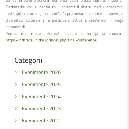
de idei și bune practici în domeniul patrimoniului cultural imaterial.
Dezbaterile vor evidenția rolul colaborării dintre mediul academic,
instituțiile culturale și comunități în promovarea valorilor europene, a
diversității culturale și a participării active a cetățenilor în viața
comunității.
Pentru mai multe informații despre conferință și proiect:
https://inthrace.unitbv.ro/index.php/final-conference/
Categorii
Evenimente 2026
Evenimente 2025
Evenimente 2024
Evenimente 2023
Evenimente 2022