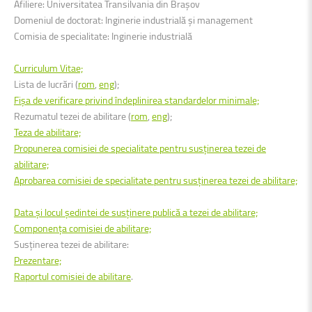
Afiliere: Universitatea Transilvania din Brașov
Domeniul de doctorat: Inginerie industrială și management
Comisia de specialitate: Inginerie industrială
Curriculum Vitae;
Lista de lucrări (
rom
,
eng
);
Fişa de verificare privind îndeplinirea standardelor minimale;
Rezumatul tezei de abilitare (
rom
,
eng
);
Teza de abilitare;
Propunerea comisiei de specialitate pentru susţinerea tezei de
abilitare;
Aprobarea comisiei de specialitate pentru susținerea tezei de abilitare;
Data şi locul şedintei de susţinere publică a tezei de abilitare;
Componenţa comisiei de abilitare;
Susţinerea tezei de abilitare:
Prezentare;
Raportul comisiei de abilitare
.