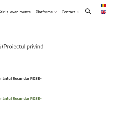
Știri și evenimente
Platforme
Contact
Contactează-ne
Intranet
ă
(Proiectul
privind
Comunitatea UNITBV
E-learning
ormatică
l
extraordinar
„Memories
–
Venczel
E-mail Studenți
Friends”
E-mail Angajați
rie 2026, ora 17:00, Aula&nbsp;„Sergiu T.
Servicii IT
țământul Secundar ROSE-
ele educației
bilor moderne
Practică și Voluntariat Studenți
ulți
candidați
aleg
UNITBV:
creștere
r
confirmate
la
14
dintre
cele
18
nicare
ățământul Secundar ROSE-
i administrarea afacerilor
 2026
ism