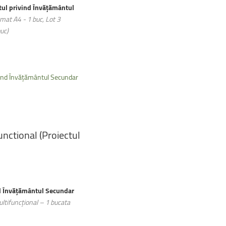
ctul privind Învățământul
mat A4 - 1 buc, Lot 3
buc)
rivind Învățământul Secundar
unctional
(Proiectul
ind Învățământul Secundar
ltifuncţional – 1 bucata