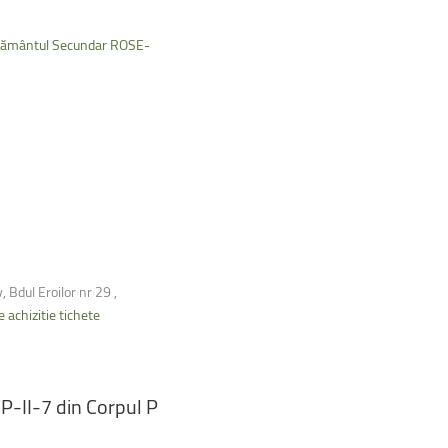
nvățământul Secundar ROSE-
 Bdul Eroilor nr 29 ,
 achizitie tichete
P-II-7
din
Corpul
P