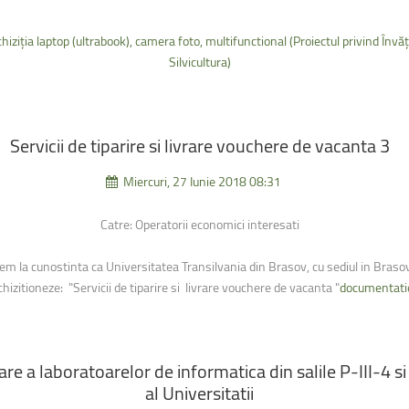
chiziția laptop (ultrabook), camera foto, multifunctional (Proiectul privind Î
Silvicultura)
Servicii
de
tiparire
si
livrare
vouchere
de
vacanta
3
Miercuri, 27 Iunie 2018 08:31
Catre: Operatorii economici interesati
m la cunostinta ca Universitatea Transilvania din Brasov, cu sediul in Brasov,
hizitioneze: "Servicii de tiparire si livrare vouchere de vacanta "
documentatie
are
a
laboratoarelor
de
informatica
din
salile
P-III-4
si
al
Universitatii