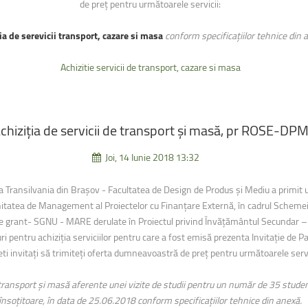
de preţ pentru următoarele servicii:
ia de serevicii transport, cazare si masa
conform specificațiilor tehnice din 
Achizitie servicii de transport, cazare si masa
chiziția
de
servicii
de
transport
și
masă,
pr
ROSE-DP
Joi, 14 Iunie 2018 13:32
a Transilvania din Brașov - Facultatea de Design de Produs și Mediu a primit u
nitatea de Management al Proiectelor cu Finanțare Externă, în cadrul Schem
e grant- SGNU - MARE derulate în Proiectul privind Învățământul Secundar –
uri pentru achiziția serviciilor pentru care a fost emisă prezenta Invitație de Pa
ti invitaţi să trimiteţi oferta dumneavoastră de preţ pentru următoarele servi
e transport și masă aferente unei vizite de studii pentru un număr de 35 studenț
însoțitoare, în data de 25.06.2018 conform specificațiilor tehnice din anexă.