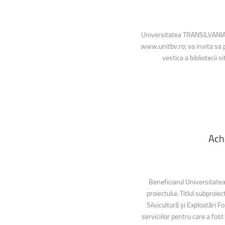
Universitatea TRANSILVANIA 
www.unitbv.ro; va invita sa pa
vestica a bibliotecii s
Achi
Beneficiarul Universitatea 
proiectului: Titlul subproiec
Silvicultură şi Exploatări 
serviciilor pentru care a fos