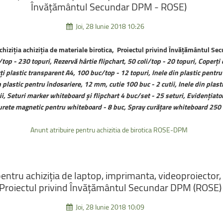
Învățământul
Secundar
DPM
-
ROSE)
Joi, 28 Iunie 2018 10:26
chiziția achiziția de materiale birotica, Proiectul privind Învățământul S
top - 230 topuri, Rezervă hârtie flipchart, 50 coli/top - 20 topuri, Coperți 
ți plastic transparent A4, 100 buc/top - 12 topuri, Inele din plastic pentr
in plastic pentru îndosariere, 12 mm, cutie 100 buc - 2 cutii, Inele din plas
i, Seturi marker whiteboard și flipchart 4 buc/set - 25 seturi, Evidențiato
urete magnetic pentru whiteboard - 8 buc, Spray curățare whiteboard 250 
Anunt atribuire pentru achizitia de birotica ROSE-DPM
pentru
achiziția
de
laptop,
imprimanta,
videoproiector,
(Proiectul
privind
Învățământul
Secundar
DPM
(ROSE)
Joi, 28 Iunie 2018 10:09