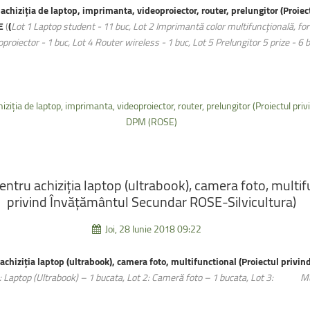
achiziția de laptop, imprimanta, videoproiector, router, prelungitor (Proie
E
(
(
Lot 1 Laptop student - 11 buc, Lot 2 Imprimantă color multifuncțională, for
oproiector - 1 buc, Lot 4 Router wireless - 1 buc, Lot 5 Prelungitor 5 prize - 6 
iziția de laptop, imprimanta, videoproiector, router, prelungitor (Proiectul p
DPM (ROSE)
entru
achiziția
laptop
(ultrabook),
camera
foto,
multif
privind
Învățământul
Secundar
ROSE-Silvicultura)
Joi, 28 Iunie 2018 09:22
achiziția laptop (ultrabook), camera foto, multifunctional (Proiectul priv
1: Laptop (Ultrabook) – 1 bucata, Lot 2: Cameră foto – 1 bucata, Lot 3: Mu