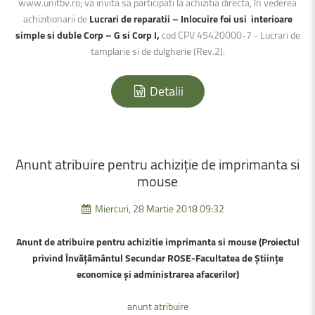
www.unitbv.ro; va invita sa participati la achizitia directa, în vederea
achizitionarii de
Lucrari de reparatii – Inlocuire foi usi interioare
simple si duble Corp – G si Corp I,
cod CPV 45420000-7 - Lucrari de
tamplarie si de dulgherie (Rev.2).
Detalii
Anunt
atribuire
pentru
achiziție
de
imprimanta
si
mouse
Miercuri, 28 Martie 2018 09:32
Anunt de atribuire pentru achizitie imprimanta si mouse (Proiectul
privind Învățământul Secundar ROSE-
Facultatea de Științe
economice și administrarea afacerilor
)
anunt atribuire