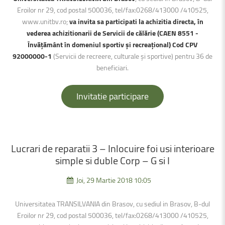
Eroilor nr 29, cod postal 500036, tel/fax:0268/413000 /410525,
www.unitbv.ro;
va invita sa participati la achizitia directa, în
vederea achizitionarii de Servicii de călărie (CAEN 8551 -
Învățământ în domeniul sportiv și recreațional) Cod CPV
92000000-1
(Servicii de recreere, culturale și sportive) pentru 36 de
beneficiari.
Invitatie participare
Lucrari
de
reparatii
3
–
Inlocuire
foi
usi
interioare
simple
si
duble
Corp
–
G
si
I
Joi, 29 Martie 2018 10:05
Universitatea TRANSILVANIA din Brasov, cu sediul in Brasov, B-dul
Eroilor nr 29, cod postal 500036, tel/fax:0268/413000 /410525,