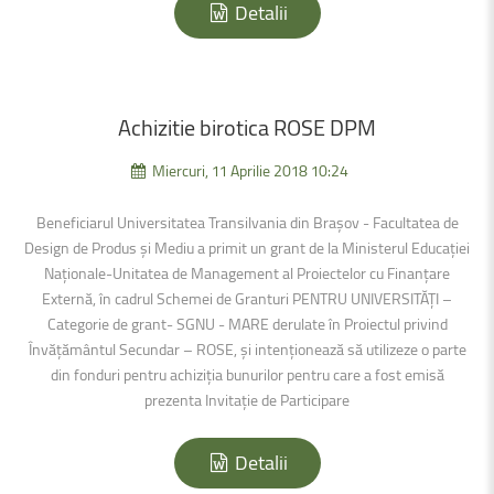
Detalii
Achizitie
birotica
ROSE
DPM
Miercuri, 11 Aprilie 2018 10:24
Beneficiarul Universitatea Transilvania din Brașov - Facultatea de
Design de Produs și Mediu a primit un grant de la Ministerul Educației
Naționale-Unitatea de Management al Proiectelor cu Finanțare
Externă, în cadrul Schemei de Granturi PENTRU UNIVERSITĂȚI –
Categorie de grant- SGNU - MARE derulate în Proiectul privind
Învățământul Secundar – ROSE, şi intenţionează să utilizeze o parte
din fonduri pentru achiziția bunurilor pentru care a fost emisă
prezenta Invitație de Participare
Detalii