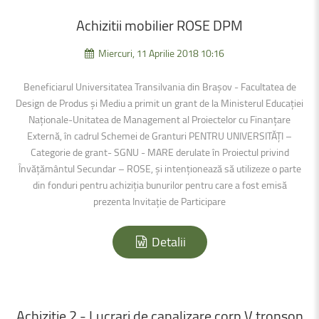
Achizitii
mobilier
ROSE
DPM
Miercuri, 11 Aprilie 2018 10:16
Beneficiarul Universitatea Transilvania din Brașov - Facultatea de
Design de Produs și Mediu a primit un grant de la Ministerul Educației
Naționale-Unitatea de Management al Proiectelor cu Finanțare
Externă, în cadrul Schemei de Granturi PENTRU UNIVERSITĂȚI –
Categorie de grant- SGNU - MARE derulate în Proiectul privind
Învățământul Secundar – ROSE, şi intenţionează să utilizeze o parte
din fonduri pentru achiziția bunurilor pentru care a fost emisă
prezenta Invitație de Participare
Detalii
Achizitie
2
-
Lucrari
de
canalizare
corp
V
tronson