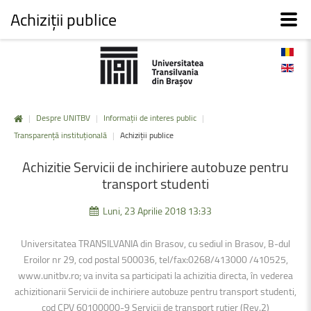
Achiziții publice
|
Despre UNITBV
|
Informații de interes public
|
Transparență instituțională
|
Achiziții publice
Achizitie
Servicii
de
inchiriere
autobuze
pentru
transport
studenti
Luni, 23 Aprilie 2018 13:33
Universitatea TRANSILVANIA din Brasov, cu sediul in Brasov, B-dul
Eroilor nr 29, cod postal 500036, tel/fax:0268/413000 /410525,
www.unitbv.ro; va invita sa participati la achizitia directa, în vederea
achizitionarii Servicii de inchiriere autobuze pentru transport studenti,
cod CPV 60100000-9 Servicii de transport rutier (Rev.2)