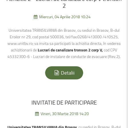
2
Miercuri, 04 Aprilie 2018 10:24
Universitatea TRANSILVANIA din Brasov, cu sediul in Brasov, B-dul
Eroilor nr 29, cod postal 500036, tel/fax:0268/413000 /410525,
www.unitbv.ro; va invita sa participati la achizitia directa, în vederea
achizitionarii de
Lucrari de canalizare tronson 2 corp V,
cod CPV
45332300-6 - Lucrari de instalare de conducte de evacuare (Rev.2).
Detalii
INVITATIE
DE
PARTICIPARE
Vineri, 30 Martie 2018 14:20
Universitatea TRANSILVANIA din Brasov
, cu sediul in Brasov, B-dul