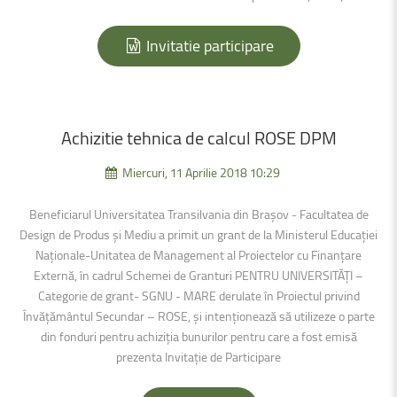
Invitatie participare
Achizitie
tehnica
de
calcul
ROSE
DPM
Miercuri, 11 Aprilie 2018 10:29
Beneficiarul Universitatea Transilvania din Brașov - Facultatea de
Design de Produs și Mediu a primit un grant de la Ministerul Educației
Naționale-Unitatea de Management al Proiectelor cu Finanțare
Externă, în cadrul Schemei de Granturi PENTRU UNIVERSITĂȚI –
Categorie de grant- SGNU - MARE derulate în Proiectul privind
Învățământul Secundar – ROSE, şi intenţionează să utilizeze o parte
din fonduri pentru achiziția bunurilor pentru care a fost emisă
prezenta Invitație de Participare