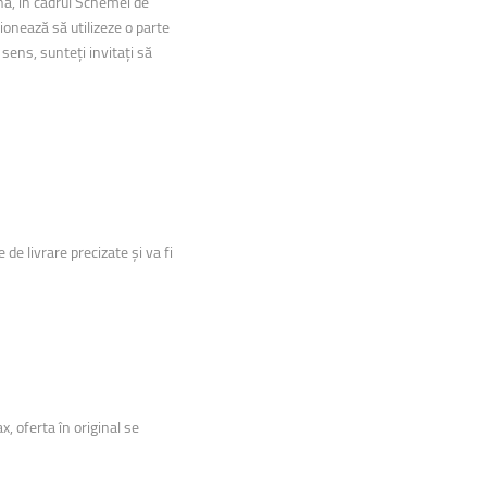
nă, în cadrul Schemei de
onează să utilizeze o parte
 sens, sunteți invitați să
de livrare precizate și va fi
x, oferta în original se