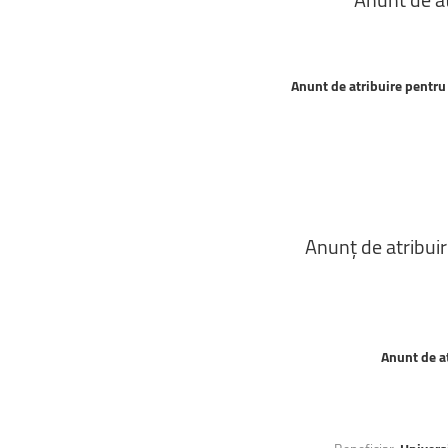
Anunt de atribuire
pentr
Anunț
de
atribui
Anunt de a