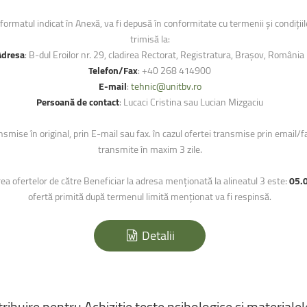
rmatul indicat în Anexă, va fi depusă în conformitate cu termenii și condițiile 
trimisă la:
Adresa
: B-dul Eroilor nr. 29, cladirea Rectorat, Registratura, Brașov, România
Telefon/Fax
: +40 268 414900
E-mail
:
tehnic@unitbv.ro
Persoană de contact
: Lucaci Cristina sau Lucian Mizgaciu
nsmise în original, prin E-mail sau fax. în cazul ofertei transmise prin email/fa
transmite în maxim 3 zile.
rea ofertelor de către Beneficiar la adresa menționată la alineatul 3 este:
05.
ofertă primită după termenul limită menționat va fi respinsă.
Detalii
tribuire
pentru
Achiziție
teste
psihologice
şi
materialel