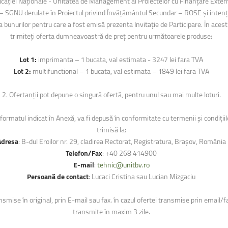
ucației Naționale - Unitatea de Management al Proiectelor cu Finanțare Exter
 – SGNU derulate în Proiectul privind Învățământul Secundar – ROSE și intenți
a bunurilor pentru care a fost emisă prezenta Invitație de Participare. În acest
trimiteți oferta dumneavoastră de preț pentru următoarele produse:
Lot 1:
imprimanta – 1 bucata, val estimata - 3247 lei fara TVA
Lot 2:
multifunctional – 1 bucata, val estimata – 1849 lei fara TVA
2. Ofertanții pot depune o singură ofertă, pentru unul sau mai multe loturi.
rmatul indicat în Anexă, va fi depusă în conformitate cu termenii și condițiile 
trimisă la:
Adresa
: B-dul Eroilor nr. 29, cladirea Rectorat, Registratura, Brașov, România
Telefon/Fax
: +40 268 414900
E-mail
:
tehnic@unitbv.ro
Persoană de contact
: Lucaci Cristina sau Lucian Mizgaciu
nsmise în original, prin E-mail sau fax. în cazul ofertei transmise prin email/fa
transmite în maxim 3 zile.