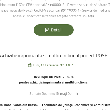
edicina muncii” (Cod CPV principal 85140000-2 - Diverse servicii de sănătate 
nalize medicale (Rev.2), Cod CPV secundar 85147000-1 - Servicii de medicina
anexei cu specificatiile tehnice atașate prezentei invitații.
Detalii
Achizitie
imprimanta
si
multifunctional
proiect
ROSE
Luni, 12 Februarie 2018 16:13
INVITAȚIE DE PARTICIPARE
pentru achiziția imprimanta si multifunctional
Stimate Doamne/ Stimați Domni:
ea Transilvania din Brașov – Facultatea de Științe Economice și Administra