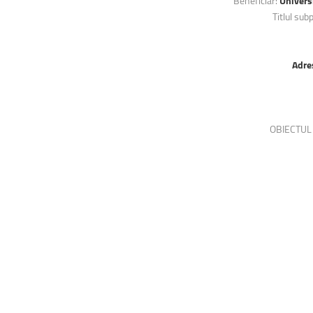
Beneficiar:
Univers
Titlul sub
Adre
OBIECTUL C