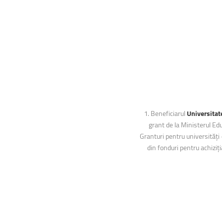
Facultatea de Educație fizică și sport
1. Beneficiarul
Universitat
grant de la Ministerul Ed
Granturi pentru universități
din fonduri pentru achiziți