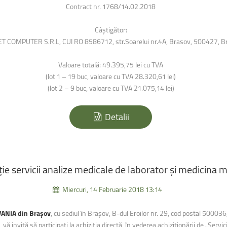
Contract nr. 1768/14.02.2018
Câștigător:
T COMPUTER S.R.L, CUI RO 8586712, str.Soarelui nr.4A, Brasov, 500427, B
Valoare totală: 49.395,75 lei cu TVA
(lot 1 – 19 buc, valoare cu TVA 28.320,61 lei)
(lot 2 – 9 buc, valoare cu TVA 21.075,14 lei)
Detalii
ție
servicii
analize
medicale
de
laborator
și
medicina
m
Miercuri, 14 Februarie 2018 13:14
VANIA din Brașov
, cu sediul în Brașov, B-dul Eroilor nr. 29, cod postal 5000
 invită să participați la achiziția directă, în vederea achiziționării de „Servic