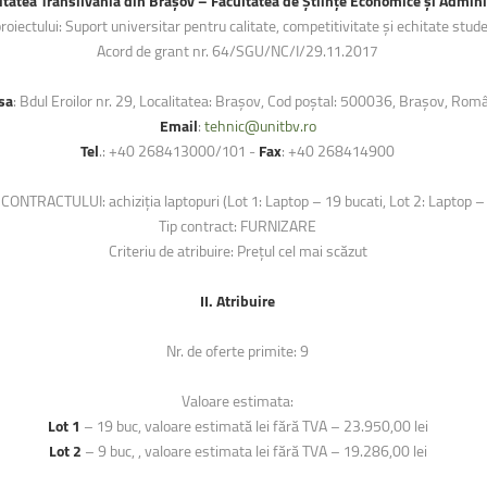
itatea Transilvania din Brașov – Facultatea de Științe Economice și Admini
proiectului: Suport universitar pentru calitate, competitivitate și echitate stu
Acord de grant nr. 64/SGU/NC/I/29.11.2017
sa
: Bdul Eroilor nr. 29, Localitatea: Brașov, Cod poștal: 500036, Brașov, Rom
Email
:
tehnic@unitbv.ro
Tel
.: +40 268413000/101 -
Fax
: +40 268414900
ONTRACTULUI: achiziția laptopuri (Lot 1: Laptop – 19 bucati, Lot 2: Laptop – 
Tip contract: FURNIZARE
Criteriu de atribuire: Prețul cel mai scăzut
II. Atribuire
Nr. de oferte primite: 9
Valoare estimata:
Lot 1
– 19 buc, valoare estimată lei fără TVA – 23.950,00 lei
Lot 2
– 9 buc, , valoare estimata lei fără TVA – 19.286,00 lei