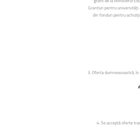
grant de la Ministerul Ed
Granturi pentru universități
din fonduri pentru achiziți
3. Oferta dumneavoastră, în fo
4. Se acceptă oferte tra