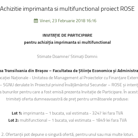
uri montane
Facultatea de Construcții
Radio Campus Transilvania
Achizitie
imprimanta
si
multifunctional
proiect
ROSE
Vineri, 23 Februarie 2018 16:16
INVITAȚIE DE PARTICIPARE
pentru achiziția imprimanta si multifunctional
Stimate Doamne/ Stimați Domni:
ea Transilvania din Brașov – Facultatea de Științe Economice și Administra
ucației Naționale - Unitatea de Management al Proiectelor cu Finanțare Exter
 – SGNU derulate în Proiectul privind Învățământul Secundar – ROSE și intenți
a bunurilor pentru care a fost emisă prezenta Invitație de Participare. În acest
trimiteți oferta dumneavoastră de preț pentru următoarele produse:
Lot 1:
imprimanta – 1 bucata, val estimata - 3247 lei fara TVA
Lot 2:
multifunctional – 1 bucata, val estimata – 1849 lei fara TVA
2. Ofertanții pot depune o singură ofertă, pentru unul sau mai multe loturi.