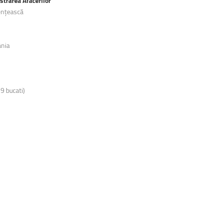
strarea Afacerilor
dențească
ânia
9 bucati)