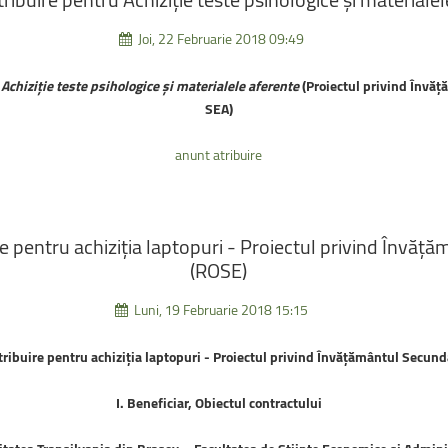
Joi, 22 Februarie 2018 09:49
u
Achiziție teste psihologice şi materialele aferente
(Proiectul privind Înv
SEA)
anunt atribuire
re
pentru
achiziția
laptopuri
-
Proiectul
privind
Învăță
(ROSE)
Luni, 19 Februarie 2018 15:15
tribuire pentru achiziția laptopuri - Proiectul privind Învățământul Secun
I. Beneficiar, Obiectul contractului