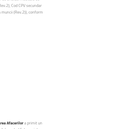
(Rev.2), Cod CPV secundar
 muncii (Rev.2)), conform
rea Afacerilor
a primit un