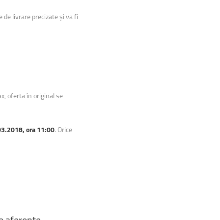
de livrare precizate și va fi
x, oferta în original se
03.2018, ora 11:00
. Orice
e
aferente