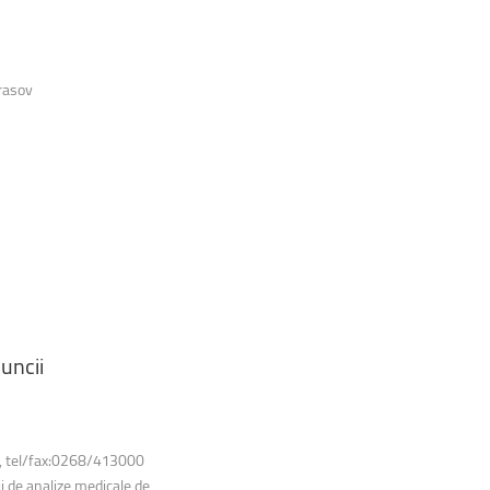
rasov
uncii
36, tel/fax:0268/413000
ii de analize medicale de