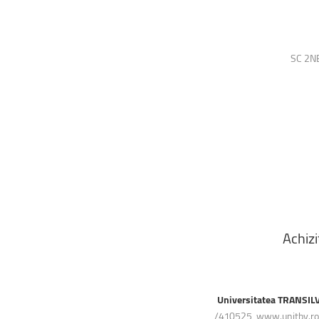
SC 2NE
Achizi
Universitatea TRANSIL
/410525, www.unitbv.ro, vă