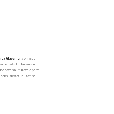
rea Afacerilor
a primit un
nă, în cadrul Schemei de
onează să utilizeze o parte
 sens, sunteți invitați să