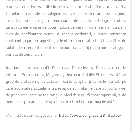
nivel societal. Intervențiile în plen vor permite abordarea nuanțată a
temelor majore ale psihologiei pozitive, iar prezentările pe secțiuni,
împărtășirea cu colegii a preocupărilor de cercetare. Congresul oferă
un spațiu generos unde putem aduce cercetări în premieră și lucrări în
curs de desfășurare pentru a genera dezbateri, a putea contrasta
contribuții, opinii și sugestii și a le oferi comunității științifice alături de
soluții de intervenție pentru ameliorarea calității vieții unor categorii
variate de beneficiari.
Asociația internațională Psicología Evolutiva y Educativa de la
Infancia, Adolescencia, Mayores y Discapacidad (INFAD) reprezintă un
grup de profesori și cercetători foarte conștienți de noile realități pe
care societatea actuală le trăiește, de schimbările care au loc la nivel
de generație, care se resimt și la nivel de cultură contemporană, și de
beneficiile pe care psihologia le poate oferi lumii din ziua de astăzi.
Mai multe detalii se găsesc la:
https://www.congress-28.infad.eu/