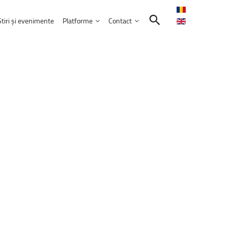
Știri și evenimente
Platforme
Contact
Contactează-ne
Intranet
Comunitatea UNITBV
E-learning
ormatică
reprezentată
la
WorldSkills
Shanghai
E-mail Studenți
E-mail Angajați
septembrie 2026
Servicii IT
l
extraordinar
„Memories
–
Venczel
Friends”
ele educației
bilor moderne
Practică și Voluntariat Studenți
rie 2026, ora 17:00, Aula&nbsp;„Sergiu T.
nicare
i administrarea afacerilor
ism