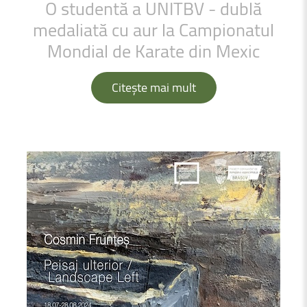
O
studentă
a
UNITBV
-
dublă
medaliată
cu
aur
la
Campionatul
Mondial
de
Karate
din
Mexic
Citește mai mult