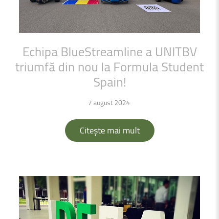
Echipa
BlueStreamline
a
UNITBV
triumfă
din
nou
la
Formula
Student
Spain!
7 august 2024
Citește mai mult