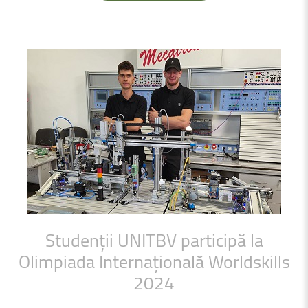
Studenții
UNITBV
participă
la
Olimpiada
Internațională
Worldskills
2024