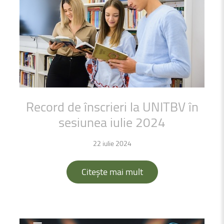
Record
de
înscrieri
la
UNITBV
în
sesiunea
iulie
2024
22 iulie 2024
Citește mai mult