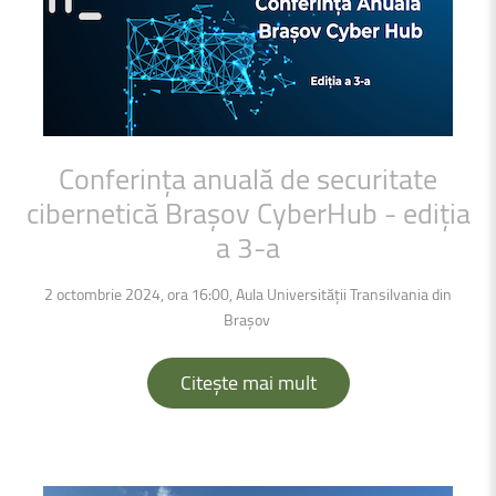
Conferința
anuală
de
securitate
cibernetică
Brașov
CyberHub
-
ediția
a
3-a
2 octombrie 2024, ora 16:00, Aula Universității Transilvania din
Brașov
Citește mai mult