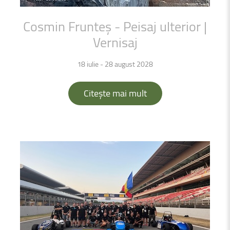
Cosmin
Frunteș
-
Peisaj
ulterior
|
Vernisaj
18 iulie - 28 august 2028
Citește mai mult