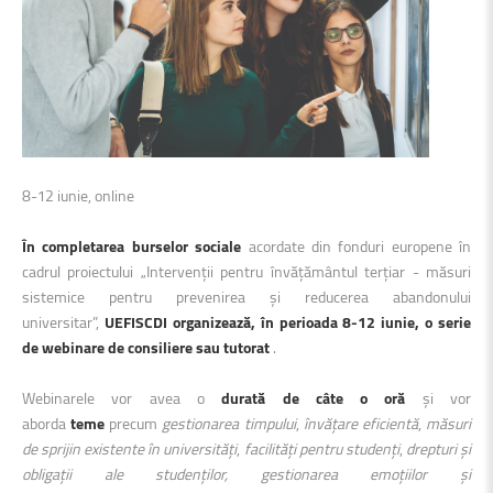
8-12 iunie, online
În completarea burselor sociale
acordate din fonduri europene în
cadrul proiectului „Intervenții pentru învățământul terțiar - măsuri
sistemice pentru prevenirea și reducerea abandonului
universitar”,
UEFISCDI organizează, în perioada 8-12 iunie, o serie
de webinare de consiliere sau tutorat
.
Webinarele vor avea o
durată de câte o oră
și vor
aborda
teme
precum
gestionarea timpului
,
învățare eficientă
,
măsuri
de sprijin existente în universități
,
facilități pentru studenți
,
drepturi și
obligații ale studenților, gestionarea emoțiilor și