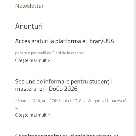
Newsletter
Anunțuri
Acces
gratuit
la
platforma
eLibraryUSA
pentru o perioadă de 3 ani de la crearea ...
Citește mai mult
Sesiune
de
informare
pentru
studenții
masteranzi
-
DoCo
2026
24 iunie 2026, ora: 17:00, sala U17, Aula „Sergiu T. Chiriacescu” a
...
Citește mai mult
Chestionar
pentru
studenții
beneficiari
ai