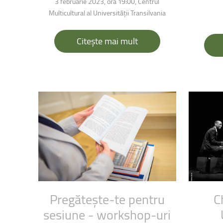
3 februarie 2023, ora 19:00, Centrul
Multicultural al Universității Transilvania
Citește mai mult
Pregătește-te
pentru
C
sesiune
-
workshop-uri