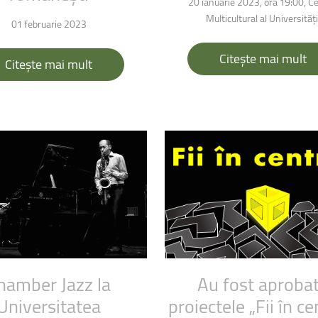
20 ianuarie 2023, ora 19:00, Ce
Multicultural al Universități
01 februarie 2023
Citește mai mult
Citește mai mult
hamber
Jazz
la
Au
fost
aproba
Universitatea
proiectele
„Fii
în
ce