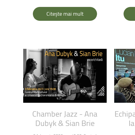
Facultatea de Educație fizică și sport
Citește mai mult
Chamber
Jazz
-
Ana
Echip
Dubyk
&
Sian
Brie
la