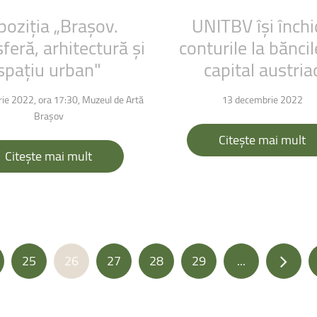
poziția
„Brașov.
UNITBV
își
înch
feră,
arhitectură
și
conturile
la
băncil
spațiu
urban"
capital
austria
ie 2022, ora 17:30,
Muzeul de Artă
13 decembrie 2022
Brașov
Citește mai mult
Citește mai mult
25
26
27
28
29
...