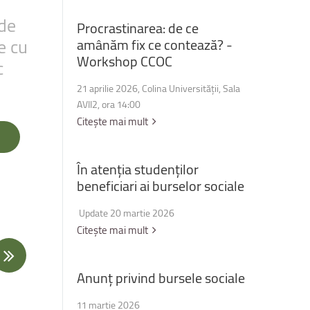
ide
Procrastinarea:
de
ce
e
cu
amânăm
fix
ce
contează?
-
Workshop
CCOC
c
21 aprilie 2026, Colina Universității, Sala
AVII2, ora 14:00
Citește mai mult
În
atenția
studenților
beneficiari
ai
burselor
sociale
Update 20 martie 2026
Citește mai mult
Anunț
privind
bursele
sociale
11 martie 2026