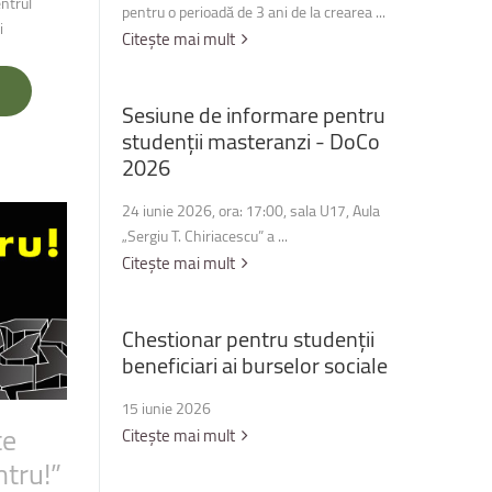
ntrul
pentru o perioadă de 3 ani de la crearea ...
i
Citește mai mult
Sesiune
de
informare
pentru
studenții
masteranzi
-
DoCo
2026
24 iunie 2026, ora: 17:00, sala U17, Aula
„Sergiu T. Chiriacescu” a ...
Citește mai mult
Chestionar
pentru
studenții
beneficiari
ai
burselor
sociale
15 iunie 2026
te
Citește mai mult
ntru!”