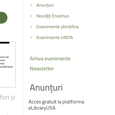
Anunțuri
Noutăți Erasmus
Evenimente științifice
Evenimente UNITA
Arhiva
evenimente
Newsletter
Anunțuri
fon
și
Acces
gratuit
la
platforma
eLibraryUSA