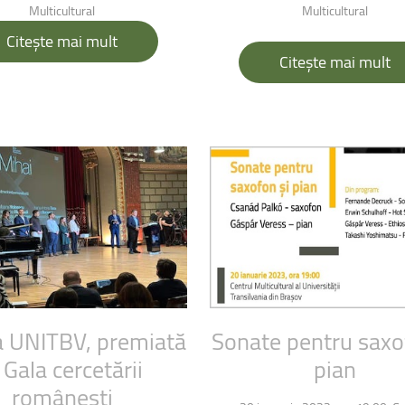
uri montane
Facultatea de Construcții
Multicultural
Multicultural
Radio Campus Transilvania
Citește mai mult
Citește mai mult
a
UNITBV,
premiată
Sonate
pentru
saxo
Gala
cercetării
pian
românești