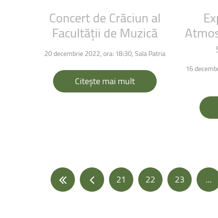
Concert
de
Crăciun
al
Ex
Facultății
de
Muzică
Atmos
20 decembrie 2022, ora: 18:30, Sala Patria
16 decembr
Citește mai mult
21
22
23
...