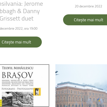
nsilvania:
Jerome
20 decembrie 2022
bbagh
&
Danny
Grissett
duet
Citește mai mult
decembrie 2022, ora 19:00
Citește mai mult