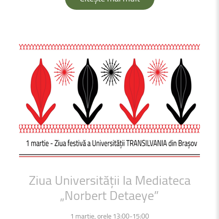
Ziua
Universității
la
Mediateca
„Norbert
Detaeye”
1 martie, orele 13:00-15:00