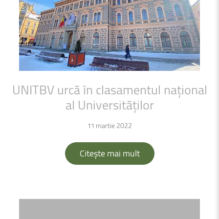
UNITBV
urcă
în
clasamentul
național
al
Universităților
11 martie 2022
Citește mai mult