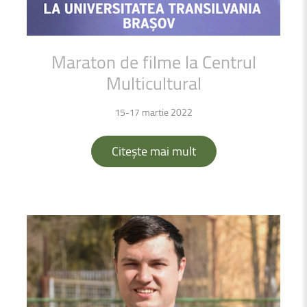
Maraton
de
filme
la
Centrul
Multicultural
15-17 martie 2022
Citește mai mult