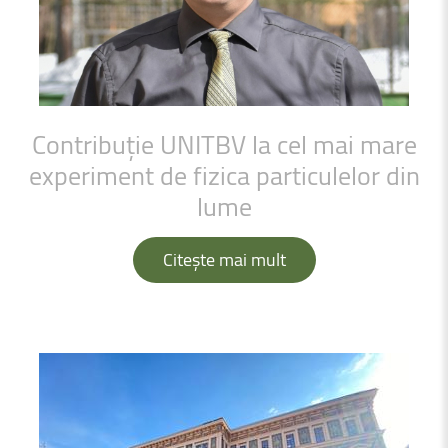
Contribuție
UNITBV
la
cel
mai
mare
experiment
de
fizica
particulelor
din
lume
Citește mai mult