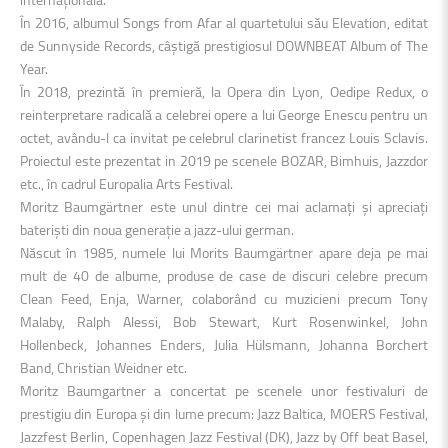
În 2016, albumul Songs from Afar al quartetului său Elevation, editat
de Sunnyside Records, câștigă prestigiosul DOWNBEAT Album of The
Year.
În 2018, prezintă în premieră, la Opera din Lyon, Oedipe Redux, o
reinterpretare radicală a celebrei opere a lui George Enescu pentru un
octet, avându-l ca invitat pe celebrul clarinetist francez Louis Sclavis.
Proiectul este prezentat in 2019 pe scenele BOZAR, Bimhuis, Jazzdor
etc., în cadrul Europalia Arts Festival.
Moritz Baumgärtner este unul dintre cei mai aclamați și apreciați
bateriști din noua generație a jazz-ului german.
Născut în 1985, numele lui Morits Baumgärtner apare deja pe mai
mult de 40 de albume, produse de case de discuri celebre precum
Clean Feed, Enja, Warner, colaborând cu muzicieni precum Tony
Malaby, Ralph Alessi, Bob Stewart, Kurt Rosenwinkel, John
Hollenbeck, Johannes Enders, Julia Hülsmann, Johanna Borchert
Band, Christian Weidner etc.
Moritz Baumgartner a concertat pe scenele unor festivaluri de
prestigiu din Europa și din lume precum: Jazz Baltica, MOERS Festival,
Jazzfest Berlin, Copenhagen Jazz Festival (DK), Jazz by Off beat Basel,