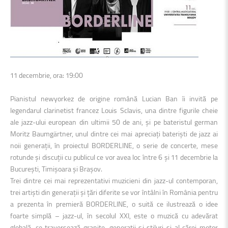
11 decembrie, ora: 19:00
Pianistul newyorkez de origine română Lucian Ban îi invită pe
legendarul clarinetist francez Louis Sclavis, una dintre figurile cheie
ale jazz-ului european din ultimii 50 de ani, și pe bateristul german
Moritz Baumgärtner, unul dintre cei mai apreciați bateriști de jazz ai
noii generații, în proiectul BORDERLINE, o serie de concerte, mese
rotunde și discuții cu publicul ce vor avea loc între 6 și 11 decembrie la
București, Timișoara și Brașov.
Trei dintre cei mai reprezentativi muzicieni din jazz-ul contemporan,
trei artiști din generații și țări diferite se vor întâlni în România pentru
a prezenta în premieră BORDERLINE, o suită ce ilustrează o idee
foarte simplă – jazz-ul, în secolul XXI, este o muzică cu adevărat
globală, ce traversează granițe, generații și stiluri și al cărei motor