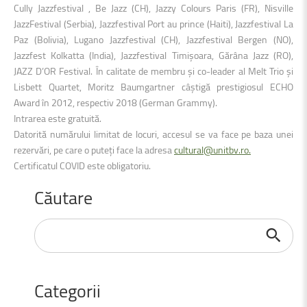
Cully Jazzfestival , Be Jazz (CH), Jazzy Colours Paris (FR), Nisville
JazzFestival (Serbia), Jazzfestival Port au prince (Haiti), Jazzfestival La
Paz (Bolivia), Lugano Jazzfestival (CH), Jazzfestival Bergen (NO),
Jazzfest Kolkatta (India), Jazzfestival Timișoara, Gărâna Jazz (RO),
JAZZ D’OR Festival. În calitate de membru și co-leader al Melt Trio și
Lisbett Quartet, Moritz Baumgartner câștigă prestigiosul ECHO
Award în 2012, respectiv 2018 (German Grammy).
Intrarea este gratuită.
Datorită numărului limitat de locuri, accesul se va face pe baza unei
rezervări, pe care o puteți face la adresa
cultural@unitbv.ro.
Certificatul COVID este obligatoriu.
Căutare
Căutare
...
Categorii