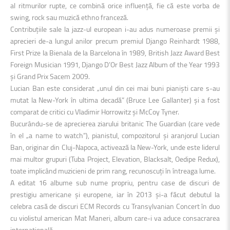
al ritmurilor rupte, ce combină orice influență, fie că este vorba de
swing, rock sau muzică ethno franceză.
Contribuțiile sale la jazz-ul european i-au adus numeroase premii și
aprecieri de-a lungul anilor precum premiul Django Reinhardt 1988,
First Prize la Bienala de la Barcelona în 1989, British Jazz Award Best
Foreign Musician 1991, Django D’Or Best Jazz Album of the Year 1993
și Grand Prix Sacem 2009.
Lucian Ban este considerat „unul din cei mai buni pianiști care s-au
mutat la New-York în ultima decadă” (Bruce Lee Gallanter) și a fost
comparat de critici cu Vladimir Horrowitz și McCoy Tyner.
Bucurându-se de aprecierea ziarului britanic The Guardian (care vede
în el „a name to watch”), pianistul, compozitorul și aranjorul Lucian
Ban, originar din Cluj-Napoca, activează la New-York, unde este liderul
mai multor grupuri (Tuba Project, Elevation, Blacksalt, Oedipe Redux),
toate implicând muzicieni de prim rang, recunoscuți în întreaga lume.
A editat 16 albume sub nume propriu, pentru case de discuri de
prestigiu americane și europene, iar în 2013 și-a făcut debutul la
celebra casă de discuri ECM Records cu Transylvanian Concert în duo
cu violistul american Mat Maneri, album care-i va aduce consacrarea
internațională.