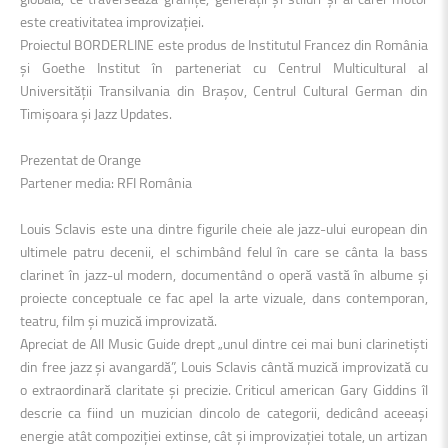
este creativitatea improvizației.
Proiectul BORDERLINE este produs de Institutul Francez din România
și Goethe Institut în parteneriat cu Centrul Multicultural al
Universității Transilvania din Brașov, Centrul Cultural German din
Timișoara și Jazz Updates.
Prezentat de Orange
Partener media: RFI România
Louis Sclavis este una dintre figurile cheie ale jazz-ului european din
ultimele patru decenii, el schimbând felul în care se cânta la bass
clarinet în jazz-ul modern, documentând o operă vastă în albume și
proiecte conceptuale ce fac apel la arte vizuale, dans contemporan,
teatru, film și muzică improvizată.
Apreciat de All Music Guide drept „unul dintre cei mai buni clarinetiști
din free jazz și avangardă”, Louis Sclavis cântă muzică improvizată cu
o extraordinară claritate și precizie. Criticul american Gary Giddins îl
descrie ca fiind un muzician dincolo de categorii, dedicând aceeași
energie atât compoziției extinse, cât și improvizației totale, un artizan