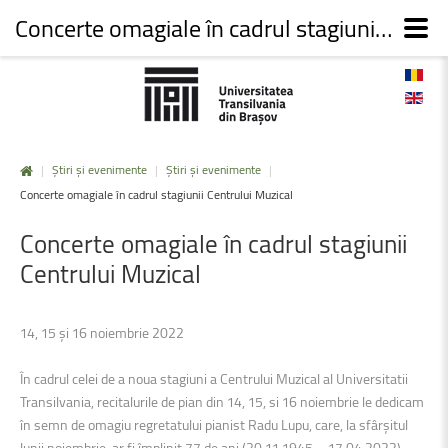
Concerte omagiale în cadrul stagiunii Centrului Muzical
|
Știri și evenimente
|
Știri și evenimente
|
Concerte omagiale în cadrul stagiunii Centrului Muzical
Concerte
omagiale
în
cadrul
stagiunii
Centrului
Muzical
14, 15 și 16 noiembrie 2022
În cadrul celei de a noua stagiuni a Centrului Muzical al Universitatii
Transilvania, recitalurile de pian din 14, 15, si 16 noiembrie le dedicam
în semn de omagiu regretatului pianist Radu Lupu, care, la sfârșitul
lunii noiembrie, ar fi împlinit 77 de ani (30.11.1945 – 17.04.2022).