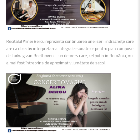
Recitalul Alinei Bercu reprezintă continuarea unei serii îndrăznețe care
are ca obiectiv interpretarea integralei sonatelor pentru pian compuse
de Ludwig van Beethoven – un demers care, cel puțin în România, nu
a mai fost întreprins de aproximativ jumătate de secol.