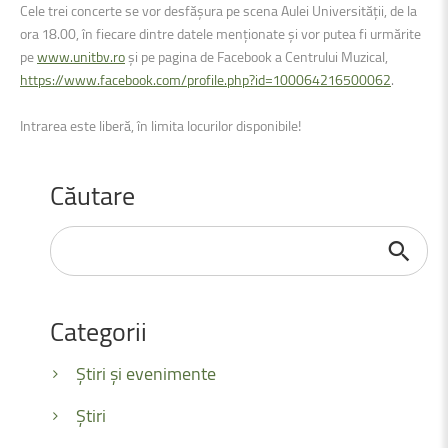
Cele trei concerte se vor desfășura pe scena Aulei Universității, de la
ora 18.00, în fiecare dintre datele menționate și vor putea fi urmărite
pe
www.unitbv.ro
și pe pagina de Facebook a Centrului Muzical,
https://www.facebook.com/profile.php?id=100064216500062
.
Intrarea este liberă, în limita locurilor disponibile!
Căutare
Căutare
...
Categorii
Știri și evenimente
Știri